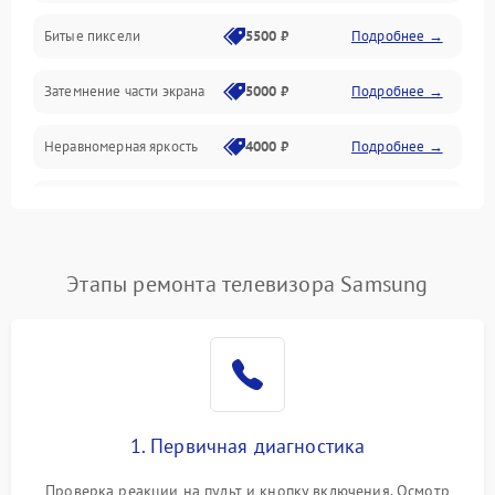
Разъёмы и интерфейсы
Битые пиксели
5500 ₽
Подробнее →
Механические повреждения
Затемнение части экрана
5000 ₽
Подробнее →
Программное обеспечение
Неравномерная яркость
4000 ₽
Подробнее →
Корпус и механика
Выгорание матрицы
6000 ₽
Подробнее →
Пульт и управление
Этапы ремонта телевизора Samsung
Сеть и подключения
Аудио
Сетевая
1. Первичная диагностика
Проверка реакции на пульт и кнопку включения. Осмотр