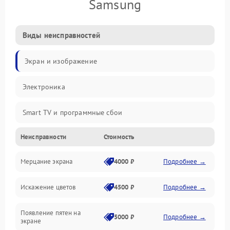
Samsung
Виды неисправностей
Экран и изображение
Электроника
Smart TV и программные сбои
Неисправности
Стоимость
Питание и запуск
Мерцание экрана
4000 ₽
Подробнее →
Подсветка и LED-модули
Искажение цветов
4500 ₽
Подробнее →
Звук и аудиосистема
Появление пятен на
Сигнал и приём каналов
5000 ₽
Подробнее →
экране