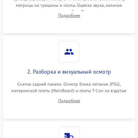
матрицы на трещины и сколы. Оценка звука, наличия
подсветки и индикаторов ошибок. Подключение тестовых
Подробнее
источников сигнала для выявления симптомов поломки.
2. Разборка и визуальный осмотр
Снятие задней панели. Осмотр блока питания (PSU),
материнской платы (MainBoard) и платы T-Con на вздутые
конденсаторы, прогары, окисления и микротрещины.
Подробнее
Проверка надежности фиксации и целостности шлейфов.