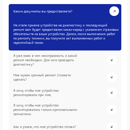
Какие документы вы предоставляете?
На этапе приема устройства на диагностику и последующий
ремонт вам будет предоставлен заказ-наряд с указанием страховых
обязательств на ваше устройство. Далее, после выполнения работ
по ремонту техники, вы получите акт выполненных работ и
гарантийный талон.
Я уже знаю в чем неисправность и какой
ремонт необходим. Для чего проводить
диагностику?
Мне нужен срочный ремонт. Сможете
сделать?
Я хочу, чтобы мое устройство
ремонтировали при мне.
Я хочу, чтобы мое устройство
ремонтировалось только оригинальными
запчастями.
Как я узнаю, что мое устройство готово?