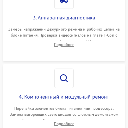
3. Аппаратная диагностика
Замеры напряжений дежурного режима и рабочих цепей на
блоке питания. Проверка видеосигналов на плате T-Con с
помощью осциллографа. Тестирование LED-драйвера и
Подробнее
светодиодных планок подсветки мультиметром.
4. Компонентный и модульный ремонт
Перепайка элементов блока питания или процессора.
Замена выгоревших светодиодов со сложным демонтажом
хрупкой матрицы. Восстановление поврежденных дорожек,
Подробнее
прошивка микросхем памяти EEPROM