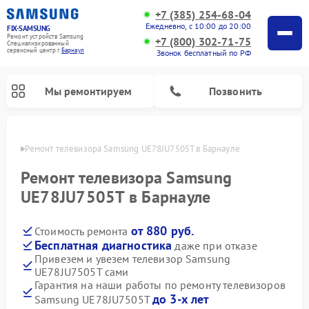
+7 (385) 254-68-04
Ежедневно, с 10:00 до 20:00
FIX-SAMSUNG
Ремонт устройств Samsung
+7 (800) 302-71-75
Специализированный
cервисный центр г.
Барнаул
Звонок бесплатный по РФ
Мы ремонтируем
Позвонить
науле
Ремонт телевизора Samsung UE78JU7505T в Барнауле
Ремонт телевизора Samsung
UE78JU7505T в Барнауле
от 880 руб.
Стоимость ремонта
Бесплатная диагностика
даже при отказе
Привезем и увезем телевизор Samsung
UE78JU7505T сами
Ремонт интерактивных панелей Samsung
Ремонт роботов-пылесосов Samsung
Ремонт фотоаппаратов Samsung
Ремонт домашних кинотеатров Samsung
Ремонт посудомоечных машин Samsung
Ремонт акустических систем Samsung
Ремонт холодильных камер Samsung
Ремонт кондиционеров Samsung
Ремонт сушильных машин Samsung
Ремонт микроволновых печей Samsung
Ремонт вертикальных пылесосов Samsung
Ремонт холодильников Samsung
Ремонт варочных панелей Samsung
Ремонт водонагревателей Samsung
Ремонт духовых шкафов Samsung
Ремонт морозильных камер Samsung
Ремонт стиральных машин Samsung
Гарантия на наши работы по ремонту телевизоров
до 3-х лет
Samsung UE78JU7505T