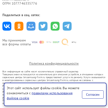
ОГРН 1077746335776
Поделиться в соц. сетях:
Мы принимаем
все формы оплаты
Политика конфиденциальности
Вся информация на сайте носит исключительно справочный характер.
Товарные знаки используются исключительно для описания устройств, в отношении которых
сервисные центры brn.samsung-fixim.ru предоставляют услуги по ремонту. Услуги оказываются
в неавторизованных сервисных центрах brn.samsung-fixim.ru, которые не связаны с
правообладателями товарных знаков или их официальными представителями.
Ремонт осуществляется для устройств, уже введенных в гражданский оборот в соответствии
Этот сайт использует файлы cookie. Вы можете
со статьей 1487 ГК РФ.
Использование товарных знаков не преследует цели индивидуализации услуг или введения
ознакомиться с
правилами использования
Согласен
потребителей в заблуждение, а служит для информирования о предоставляемых услугах по
файлов cookie
ремонту техники указанных брендов.
Представленная на сайте информация не является публичной офертой, определяемой
положениями Статьи 437(2) Гражданского кодекса РФ