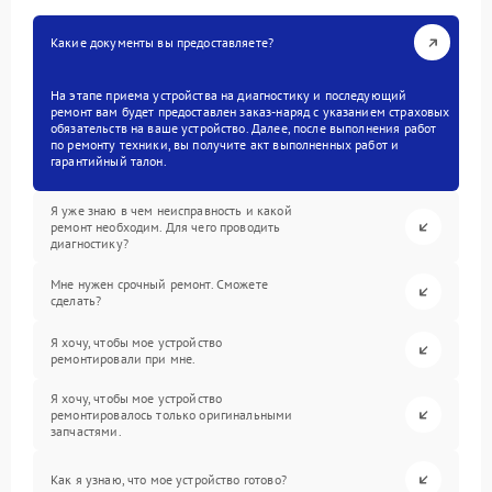
Какие документы вы предоставляете?
На этапе приема устройства на диагностику и последующий
ремонт вам будет предоставлен заказ-наряд с указанием страховых
обязательств на ваше устройство. Далее, после выполнения работ
по ремонту техники, вы получите акт выполненных работ и
гарантийный талон.
Я уже знаю в чем неисправность и какой
ремонт необходим. Для чего проводить
диагностику?
Мне нужен срочный ремонт. Сможете
сделать?
Я хочу, чтобы мое устройство
ремонтировали при мне.
Я хочу, чтобы мое устройство
ремонтировалось только оригинальными
запчастями.
Как я узнаю, что мое устройство готово?