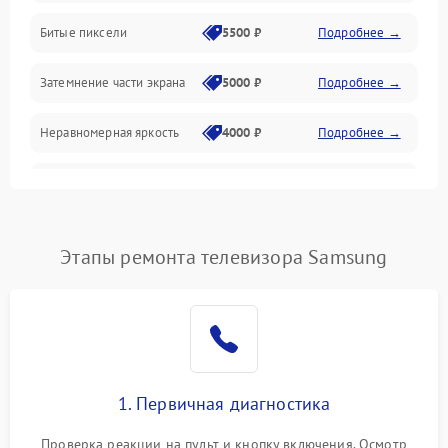
Разъёмы и интерфейсы
Битые пиксели
5500 ₽
Подробнее →
Механические повреждения
Затемнение части экрана
5000 ₽
Подробнее →
Программное обеспечение
Неравномерная яркость
4000 ₽
Подробнее →
Корпус и механика
Выгорание матрицы
6000 ₽
Подробнее →
Пульт и управление
Этапы ремонта телевизора Samsung
Сеть и подключения
Аудио
Сетевая
1. Первичная диагностика
Проверка реакции на пульт и кнопку включения. Осмотр