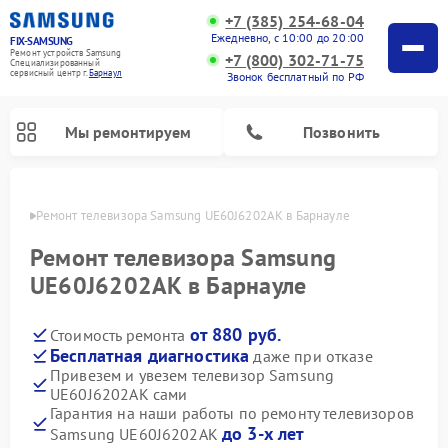
+7 (385) 254-68-04
Ежедневно, с 10:00 до 20:00
FIX-SAMSUNG
Ремонт устройств Samsung
+7 (800) 302-71-75
Специализированный
cервисный центр г.
Барнаул
Звонок бесплатный по РФ
Мы ремонтируем
Позвонить
науле
Ремонт телевизора Samsung UE60J6202AK в Барнауле
Ремонт телевизора Samsung
UE60J6202AK в Барнауле
от 880 руб.
Стоимость ремонта
Бесплатная диагностика
даже при отказе
Привезем и увезем телевизор Samsung
UE60J6202AK сами
Ремонт интерактивных панелей Samsung
Ремонт роботов-пылесосов Samsung
Ремонт фотоаппаратов Samsung
Ремонт домашних кинотеатров Samsung
Ремонт посудомоечных машин Samsung
Ремонт акустических систем Samsung
Ремонт холодильных камер Samsung
Ремонт кондиционеров Samsung
Ремонт сушильных машин Samsung
Ремонт микроволновых печей Samsung
Ремонт вертикальных пылесосов Samsung
Ремонт холодильников Samsung
Ремонт варочных панелей Samsung
Ремонт водонагревателей Samsung
Ремонт духовых шкафов Samsung
Ремонт морозильных камер Samsung
Ремонт стиральных машин Samsung
Гарантия на наши работы по ремонту телевизоров
до 3-х лет
Samsung UE60J6202AK