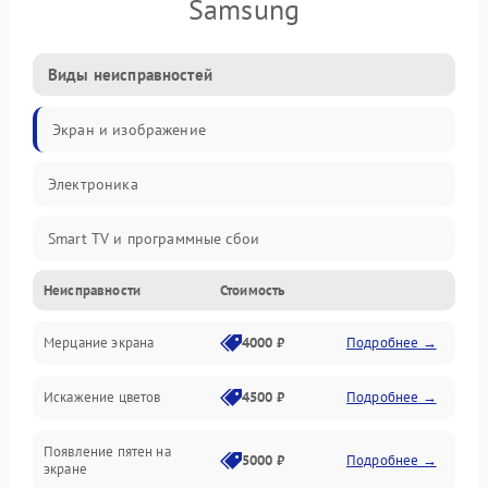
Samsung
Виды неисправностей
Экран и изображение
Электроника
Smart TV и программные сбои
Неисправности
Стоимость
Питание и запуск
Мерцание экрана
4000 ₽
Подробнее →
Подсветка и LED-модули
Искажение цветов
4500 ₽
Подробнее →
Звук и аудиосистема
Появление пятен на
Сигнал и приём каналов
5000 ₽
Подробнее →
экране