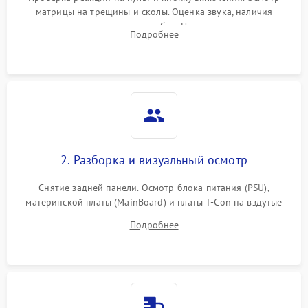
матрицы на трещины и сколы. Оценка звука, наличия
подсветки и индикаторов ошибок. Подключение тестовых
Подробнее
источников сигнала для выявления симптомов поломки.
2. Разборка и визуальный осмотр
Снятие задней панели. Осмотр блока питания (PSU),
материнской платы (MainBoard) и платы T-Con на вздутые
конденсаторы, прогары, окисления и микротрещины.
Подробнее
Проверка надежности фиксации и целостности шлейфов.