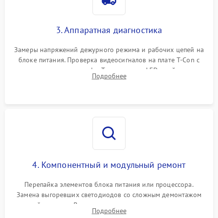
3. Аппаратная диагностика
Замеры напряжений дежурного режима и рабочих цепей на
блоке питания. Проверка видеосигналов на плате T-Con с
помощью осциллографа. Тестирование LED-драйвера и
Подробнее
светодиодных планок подсветки мультиметром.
4. Компонентный и модульный ремонт
Перепайка элементов блока питания или процессора.
Замена выгоревших светодиодов со сложным демонтажом
хрупкой матрицы. Восстановление поврежденных дорожек,
Подробнее
прошивка микросхем памяти EEPROM