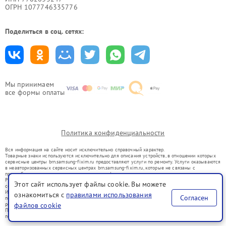
ОГРН 1077746335776
Поделиться в соц. сетях:
Мы принимаем
все формы оплаты
Политика конфиденциальности
Вся информация на сайте носит исключительно справочный характер.
Товарные знаки используются исключительно для описания устройств, в отношении которых
сервисные центры brn.samsung-fixim.ru предоставляют услуги по ремонту. Услуги оказываются
в неавторизованных сервисных центрах brn.samsung-fixim.ru, которые не связаны с
правообладателями товарных знаков или их официальными представителями.
Ремонт осуществляется для устройств, уже введенных в гражданский оборот в соответствии
Этот сайт использует файлы cookie. Вы можете
со статьей 1487 ГК РФ.
Использование товарных знаков не преследует цели индивидуализации услуг или введения
ознакомиться с
правилами использования
Согласен
потребителей в заблуждение, а служит для информирования о предоставляемых услугах по
файлов cookie
ремонту техники указанных брендов.
Представленная на сайте информация не является публичной офертой, определяемой
положениями Статьи 437(2) Гражданского кодекса РФ