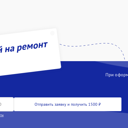
й на ремонт
При оформл
Отправить заявку и получить 1500 ₽
сти