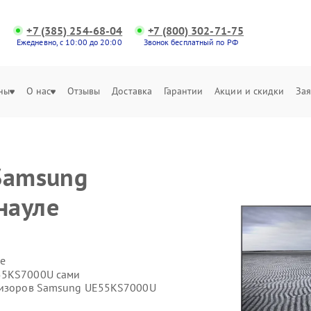
+7 (385) 254-68-04
+7 (800) 302-71-75
Ежедневно, с 10:00 до 20:00
Звонок бесплатный по РФ
ны
О нас
Отзывы
Доставка
Гарантии
Акции и скидки
Зая
Samsung
науле
е
55KS7000U сами
евизоров Samsung UE55KS7000U