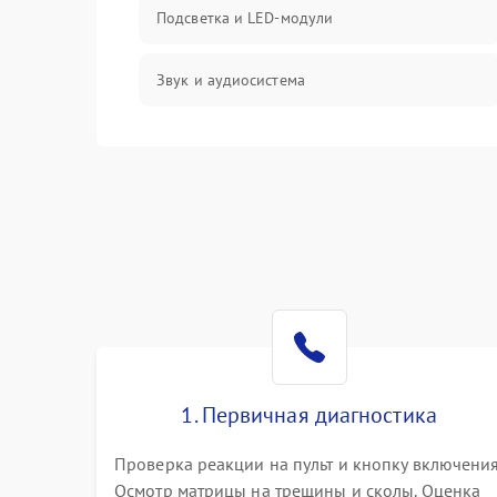
Подсветка и LED-модули
Звук и аудиосистема
Сигнал и приём каналов
Разъёмы и интерфейсы
Механические повреждения
Программное обеспечение
Корпус и механика
1. Первичная диагностика
Пульт и управление
Проверка реакции на пульт и кнопку включения
Осмотр матрицы на трещины и сколы. Оценка