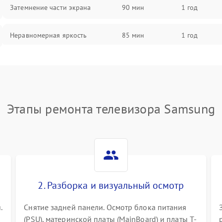
Затемнение части экрана
90 мин
1 год
Неравномерная яркость
85 мин
1 год
Выгорание матрицы
90 мин
1 год
Этапы ремонта телевизора Samsung
2. Разборка и визуальный осмотр
.
Снятие задней панели. Осмотр блока питания
(PSU), материнской платы (MainBoard) и платы T-