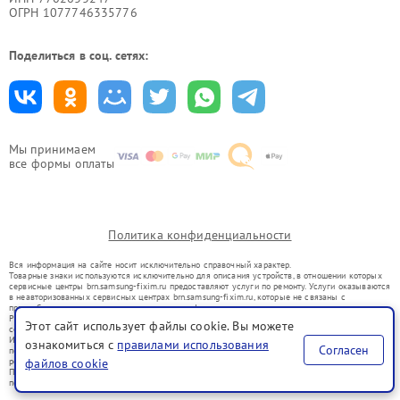
ОГРН 1077746335776
Поделиться в соц. сетях:
Мы принимаем
все формы оплаты
Политика конфиденциальности
Вся информация на сайте носит исключительно справочный характер.
Товарные знаки используются исключительно для описания устройств, в отношении которых
сервисные центры brn.samsung-fixim.ru предоставляют услуги по ремонту. Услуги оказываются
в неавторизованных сервисных центрах brn.samsung-fixim.ru, которые не связаны с
правообладателями товарных знаков или их официальными представителями.
Ремонт осуществляется для устройств, уже введенных в гражданский оборот в соответствии
Этот сайт использует файлы cookie. Вы можете
со статьей 1487 ГК РФ.
Использование товарных знаков не преследует цели индивидуализации услуг или введения
ознакомиться с
правилами использования
Согласен
потребителей в заблуждение, а служит для информирования о предоставляемых услугах по
файлов cookie
ремонту техники указанных брендов.
Представленная на сайте информация не является публичной офертой, определяемой
положениями Статьи 437(2) Гражданского кодекса РФ