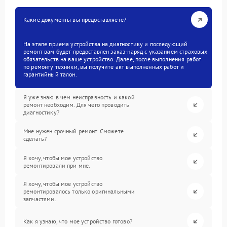
Какие документы вы предоставляете?
На этапе приема устройства на диагностику и последующий
ремонт вам будет предоставлен заказ-наряд с указанием страховых
обязательств на ваше устройство. Далее, после выполнения работ
по ремонту техники, вы получите акт выполненных работ и
гарантийный талон.
Я уже знаю в чем неисправность и какой
ремонт необходим. Для чего проводить
диагностику?
Мне нужен срочный ремонт. Сможете
сделать?
Я хочу, чтобы мое устройство
ремонтировали при мне.
Я хочу, чтобы мое устройство
ремонтировалось только оригинальными
запчастями.
Как я узнаю, что мое устройство готово?