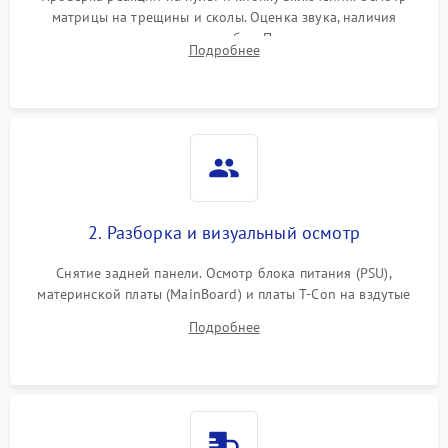
матрицы на трещины и сколы. Оценка звука, наличия
подсветки и индикаторов ошибок. Подключение тестовых
Подробнее
источников сигнала для выявления симптомов поломки.
2. Разборка и визуальный осмотр
Снятие задней панели. Осмотр блока питания (PSU),
материнской платы (MainBoard) и платы T-Con на вздутые
конденсаторы, прогары, окисления и микротрещины.
Подробнее
Проверка надежности фиксации и целостности шлейфов.