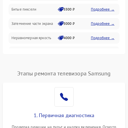
Разъёмы и интерфейсы
Битые пиксели
5500 ₽
Подробнее →
Механические повреждения
Затемнение части экрана
5000 ₽
Подробнее →
Программное обеспечение
Неравномерная яркость
4000 ₽
Подробнее →
Корпус и механика
Выгорание матрицы
6000 ₽
Подробнее →
Пульт и управление
Этапы ремонта телевизора Samsung
Сеть и подключения
Аудио
Сетевая
1. Первичная диагностика
Проверка реакции на пульт и кнопку включения. Осмотр