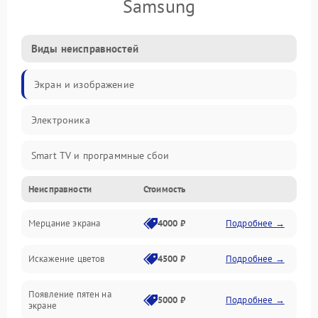
Samsung
Виды неисправностей
Экран и изображение
Электроника
Smart TV и программные сбои
Неисправности
Стоимость
Питание и запуск
Мерцание экрана
4000 ₽
Подробнее →
Подсветка и LED-модули
Искажение цветов
4500 ₽
Подробнее →
Звук и аудиосистема
Появление пятен на
Сигнал и приём каналов
5000 ₽
Подробнее →
экране