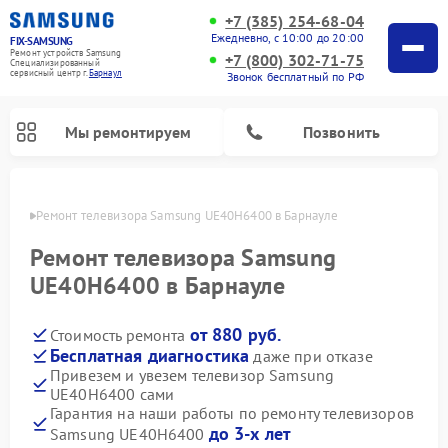
+7 (385) 254-68-04
Ежедневно, с 10:00 до 20:00
FIX-SAMSUNG
Ремонт устройств Samsung
+7 (800) 302-71-75
Специализированный
cервисный центр г.
Барнаул
Звонок бесплатный по РФ
Мы ремонтируем
Позвонить
науле
Ремонт телевизора Samsung UE40H6400 в Барнауле
Ремонт телевизора Samsung
UE40H6400 в Барнауле
от 880 руб.
Стоимость ремонта
Бесплатная диагностика
даже при отказе
Привезем и увезем телевизор Samsung
UE40H6400 сами
Ремонт интерактивных панелей Samsung
Ремонт роботов-пылесосов Samsung
Ремонт фотоаппаратов Samsung
Ремонт домашних кинотеатров Samsung
Ремонт посудомоечных машин Samsung
Ремонт акустических систем Samsung
Ремонт холодильных камер Samsung
Ремонт кондиционеров Samsung
Ремонт сушильных машин Samsung
Ремонт микроволновых печей Samsung
Ремонт вертикальных пылесосов Samsung
Ремонт холодильников Samsung
Ремонт варочных панелей Samsung
Ремонт водонагревателей Samsung
Ремонт духовых шкафов Samsung
Ремонт морозильных камер Samsung
Ремонт стиральных машин Samsung
Гарантия на наши работы по ремонту телевизоров
до 3-х лет
Samsung UE40H6400