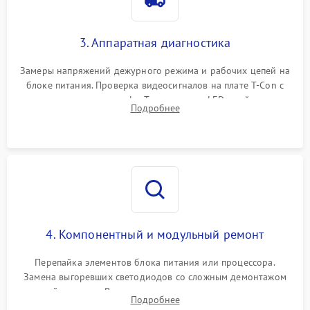
3. Аппаратная диагностика
Замеры напряжений дежурного режима и рабочих цепей на
блоке питания. Проверка видеосигналов на плате T-Con с
помощью осциллографа. Тестирование LED-драйвера и
Подробнее
светодиодных планок подсветки мультиметром.
4. Компонентный и модульный ремонт
Перепайка элементов блока питания или процессора.
Замена выгоревших светодиодов со сложным демонтажом
хрупкой матрицы. Восстановление поврежденных дорожек,
Подробнее
прошивка микросхем памяти EEPROM