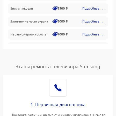
Разъёмы и интерфейсы
Битые пиксели
5500 ₽
Подробнее →
Механические повреждения
Затемнение части экрана
5000 ₽
Подробнее →
Программное обеспечение
Неравномерная яркость
4000 ₽
Подробнее →
Корпус и механика
Выгорание матрицы
6000 ₽
Подробнее →
Пульт и управление
Этапы ремонта телевизора Samsung
Сеть и подключения
Аудио
Сетевая
1. Первичная диагностика
Проверка реакции на пульт и кнопку включения. Осмотр