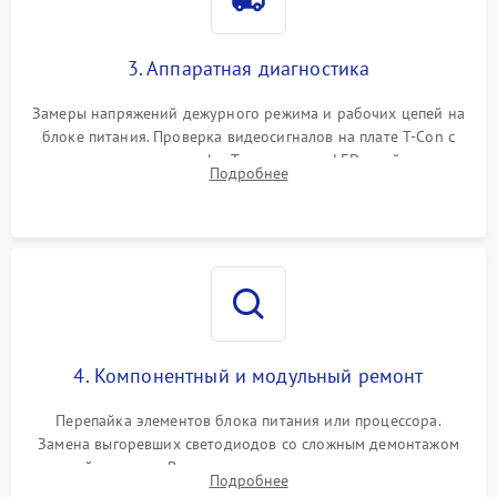
3. Аппаратная диагностика
Замеры напряжений дежурного режима и рабочих цепей на
блоке питания. Проверка видеосигналов на плате T-Con с
помощью осциллографа. Тестирование LED-драйвера и
Подробнее
светодиодных планок подсветки мультиметром.
4. Компонентный и модульный ремонт
Перепайка элементов блока питания или процессора.
Замена выгоревших светодиодов со сложным демонтажом
хрупкой матрицы. Восстановление поврежденных дорожек,
Подробнее
прошивка микросхем памяти EEPROM