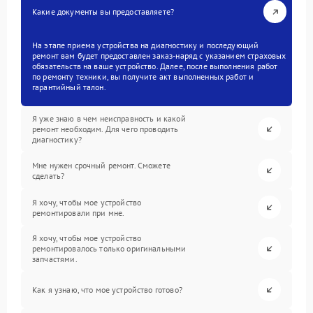
Какие документы вы предоставляете?
На этапе приема устройства на диагностику и последующий
ремонт вам будет предоставлен заказ-наряд с указанием страховых
обязательств на ваше устройство. Далее, после выполнения работ
по ремонту техники, вы получите акт выполненных работ и
гарантийный талон.
Я уже знаю в чем неисправность и какой
ремонт необходим. Для чего проводить
диагностику?
Мне нужен срочный ремонт. Сможете
сделать?
Я хочу, чтобы мое устройство
ремонтировали при мне.
Я хочу, чтобы мое устройство
ремонтировалось только оригинальными
запчастями.
Как я узнаю, что мое устройство готово?