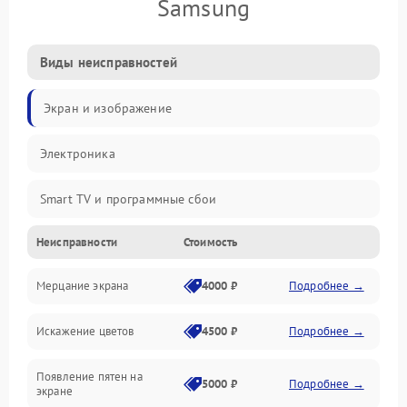
Samsung
Виды неисправностей
Экран и изображение
Электроника
Smart TV и программные сбои
Неисправности
Стоимость
Питание и запуск
Мерцание экрана
4000 ₽
Подробнее →
Подсветка и LED-модули
Искажение цветов
4500 ₽
Подробнее →
Звук и аудиосистема
Появление пятен на
Сигнал и приём каналов
5000 ₽
Подробнее →
экране