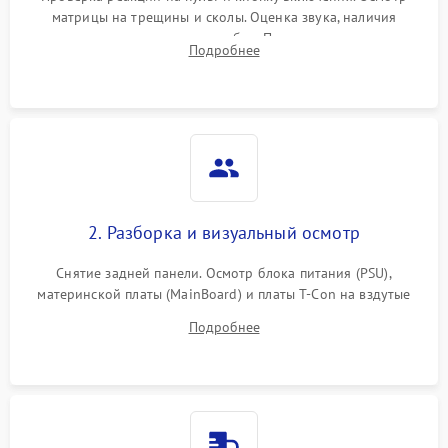
матрицы на трещины и сколы. Оценка звука, наличия
подсветки и индикаторов ошибок. Подключение тестовых
Подробнее
источников сигнала для выявления симптомов поломки.
2. Разборка и визуальный осмотр
Снятие задней панели. Осмотр блока питания (PSU),
материнской платы (MainBoard) и платы T-Con на вздутые
конденсаторы, прогары, окисления и микротрещины.
Подробнее
Проверка надежности фиксации и целостности шлейфов.