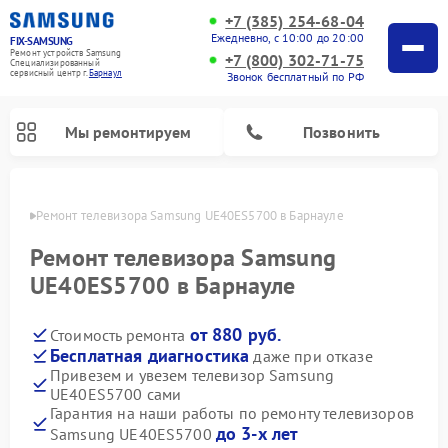
+7 (385) 254-68-04
Ежедневно, с 10:00 до 20:00
FIX-SAMSUNG
Ремонт устройств Samsung
+7 (800) 302-71-75
Специализированный
cервисный центр г.
Барнаул
Звонок бесплатный по РФ
Мы ремонтируем
Позвонить
науле
Ремонт телевизора Samsung UE40ES5700 в Барнауле
Ремонт телевизора Samsung
UE40ES5700 в Барнауле
от 880 руб.
Стоимость ремонта
Бесплатная диагностика
даже при отказе
Привезем и увезем телевизор Samsung
UE40ES5700 сами
Ремонт интерактивных панелей Samsung
Ремонт роботов-пылесосов Samsung
Ремонт фотоаппаратов Samsung
Ремонт домашних кинотеатров Samsung
Ремонт посудомоечных машин Samsung
Ремонт акустических систем Samsung
Ремонт холодильных камер Samsung
Ремонт кондиционеров Samsung
Ремонт сушильных машин Samsung
Ремонт микроволновых печей Samsung
Ремонт вертикальных пылесосов Samsung
Ремонт холодильников Samsung
Ремонт варочных панелей Samsung
Ремонт водонагревателей Samsung
Ремонт духовых шкафов Samsung
Ремонт морозильных камер Samsung
Ремонт стиральных машин Samsung
Гарантия на наши работы по ремонту телевизоров
до 3-х лет
Samsung UE40ES5700