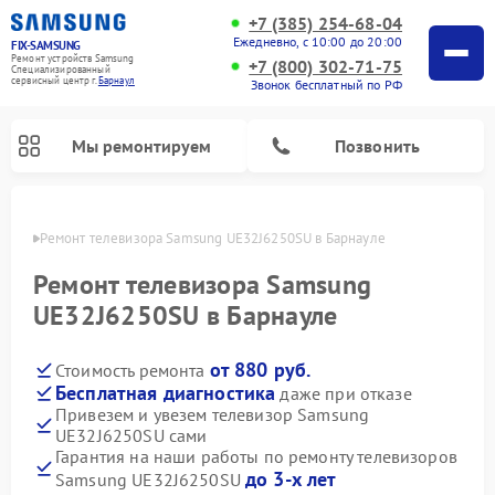
+7 (385) 254-68-04
Ежедневно, с 10:00 до 20:00
FIX-SAMSUNG
Ремонт устройств Samsung
+7 (800) 302-71-75
Специализированный
cервисный центр г.
Барнаул
Звонок бесплатный по РФ
Мы ремонтируем
Позвонить
науле
Ремонт телевизора Samsung UE32J6250SU в Барнауле
Ремонт телевизора Samsung
UE32J6250SU в Барнауле
от 880 руб.
Стоимость ремонта
Бесплатная диагностика
даже при отказе
Привезем и увезем телевизор Samsung
UE32J6250SU сами
Ремонт интерактивных панелей Samsung
Ремонт роботов-пылесосов Samsung
Ремонт фотоаппаратов Samsung
Ремонт домашних кинотеатров Samsung
Ремонт посудомоечных машин Samsung
Ремонт акустических систем Samsung
Ремонт холодильных камер Samsung
Ремонт кондиционеров Samsung
Ремонт сушильных машин Samsung
Ремонт микроволновых печей Samsung
Ремонт вертикальных пылесосов Samsung
Ремонт холодильников Samsung
Ремонт варочных панелей Samsung
Ремонт водонагревателей Samsung
Ремонт духовых шкафов Samsung
Ремонт морозильных камер Samsung
Ремонт стиральных машин Samsung
Гарантия на наши работы по ремонту телевизоров
до 3-х лет
Samsung UE32J6250SU