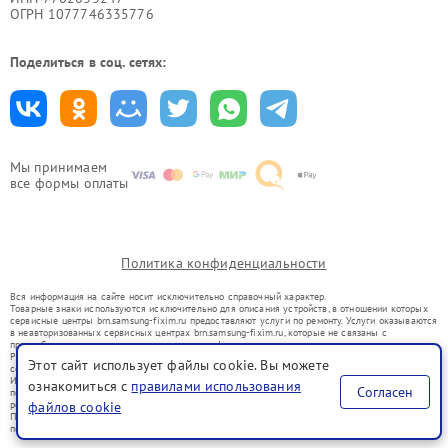
ОГРН 1077746335776
Поделиться в соц. сетях:
Мы принимаем
все формы оплаты
Политика конфиденциальности
Вся информация на сайте носит исключительно справочный характер.
Товарные знаки используются исключительно для описания устройств, в отношении которых
сервисные центры brn.samsung-fixim.ru предоставляют услуги по ремонту. Услуги оказываются
в неавторизованных сервисных центрах brn.samsung-fixim.ru, которые не связаны с
правообладателями товарных знаков или их официальными представителями.
Ремонт осуществляется для устройств, уже введенных в гражданский оборот в соответствии
Этот сайт использует файлы cookie. Вы можете
со статьей 1487 ГК РФ.
Использование товарных знаков не преследует цели индивидуализации услуг или введения
ознакомиться с
правилами использования
Согласен
потребителей в заблуждение, а служит для информирования о предоставляемых услугах по
файлов cookie
ремонту техники указанных брендов.
Представленная на сайте информация не является публичной офертой, определяемой
положениями Статьи 437(2) Гражданского кодекса РФ