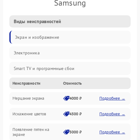
Samsung
Виды неисправностей
Экран и изображение
Электроника
Smart TV и программные сбои
Неисправности
Стоимость
Питание и запуск
Мерцание экрана
4000 ₽
Подробнее →
Подсветка и LED-модули
Искажение цветов
4500 ₽
Подробнее →
Звук и аудиосистема
Появление пятен на
Сигнал и приём каналов
5000 ₽
Подробнее →
экране