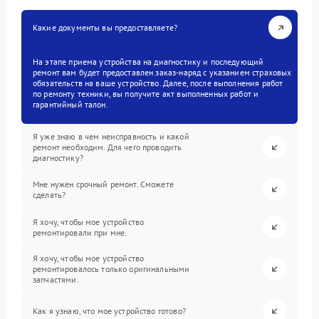
Какие документы вы предоставляете?
На этапе приема устройства на диагностику и последующий
ремонт вам будет предоставлен заказ-наряд с указанием страховых
обязательств на ваше устройство. Далее, после выполнения работ
по ремонту техники, вы получите акт выполненных работ и
гарантийный талон.
Я уже знаю в чем неисправность и какой
ремонт необходим. Для чего проводить
диагностику?
Мне нужен срочный ремонт. Сможете
сделать?
Я хочу, чтобы мое устройство
ремонтировали при мне.
Я хочу, чтобы мое устройство
ремонтировалось только оригинальными
запчастями.
Как я узнаю, что мое устройство готово?