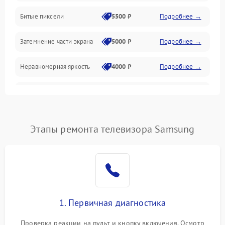
Разъёмы и интерфейсы
Битые пиксели
5500 ₽
Подробнее →
Механические повреждения
Затемнение части экрана
5000 ₽
Подробнее →
Программное обеспечение
Неравномерная яркость
4000 ₽
Подробнее →
Корпус и механика
Выгорание матрицы
6000 ₽
Подробнее →
Пульт и управление
Этапы ремонта телевизора Samsung
Сеть и подключения
Аудио
Сетевая
1. Первичная диагностика
Проверка реакции на пульт и кнопку включения. Осмотр