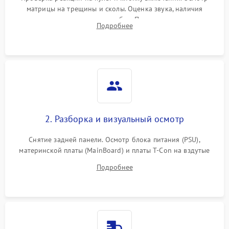
матрицы на трещины и сколы. Оценка звука, наличия
подсветки и индикаторов ошибок. Подключение тестовых
Подробнее
источников сигнала для выявления симптомов поломки.
2. Разборка и визуальный осмотр
Снятие задней панели. Осмотр блока питания (PSU),
материнской платы (MainBoard) и платы T-Con на вздутые
конденсаторы, прогары, окисления и микротрещины.
Подробнее
Проверка надежности фиксации и целостности шлейфов.