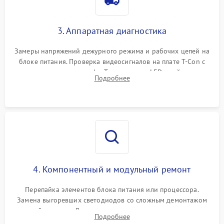
3. Аппаратная диагностика
Замеры напряжений дежурного режима и рабочих цепей на
блоке питания. Проверка видеосигналов на плате T-Con с
помощью осциллографа. Тестирование LED-драйвера и
Подробнее
светодиодных планок подсветки мультиметром.
4. Компонентный и модульный ремонт
Перепайка элементов блока питания или процессора.
Замена выгоревших светодиодов со сложным демонтажом
хрупкой матрицы. Восстановление поврежденных дорожек,
Подробнее
прошивка микросхем памяти EEPROM