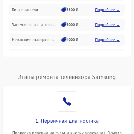
Разъёмы и интерфейсы
Битые пиксели
5500 ₽
Подробнее →
Механические повреждения
Затемнение части экрана
5000 ₽
Подробнее →
Программное обеспечение
Неравномерная яркость
4000 ₽
Подробнее →
Корпус и механика
Выгорание матрицы
6000 ₽
Подробнее →
Пульт и управление
Этапы ремонта телевизора Samsung
Сеть и подключения
Аудио
Сетевая
1. Первичная диагностика
Проверка реакции на пульт и кнопку включения. Осмотр