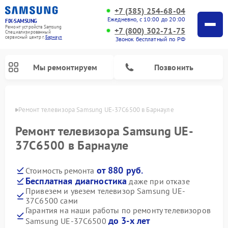
+7 (385) 254-68-04
Ежедневно, с 10:00 до 20:00
FIX-SAMSUNG
Ремонт устройств Samsung
+7 (800) 302-71-75
Специализированный
cервисный центр г.
Барнаул
Звонок бесплатный по РФ
Мы ремонтируем
Позвонить
науле
Ремонт телевизора Samsung UE-37C6500 в Барнауле
Ремонт телевизора Samsung UE-
37C6500 в Барнауле
от 880 руб.
Стоимость ремонта
Бесплатная диагностика
даже при отказе
Привезем и увезем телевизор Samsung UE-
37C6500 сами
Ремонт интерактивных панелей Samsung
Ремонт роботов-пылесосов Samsung
Ремонт фотоаппаратов Samsung
Ремонт домашних кинотеатров Samsung
Ремонт посудомоечных машин Samsung
Ремонт акустических систем Samsung
Ремонт холодильных камер Samsung
Ремонт кондиционеров Samsung
Ремонт сушильных машин Samsung
Ремонт микроволновых печей Samsung
Ремонт вертикальных пылесосов Samsung
Ремонт холодильников Samsung
Ремонт варочных панелей Samsung
Ремонт водонагревателей Samsung
Ремонт духовых шкафов Samsung
Ремонт морозильных камер Samsung
Ремонт стиральных машин Samsung
Гарантия на наши работы по ремонту телевизоров
до 3-х лет
Samsung UE-37C6500