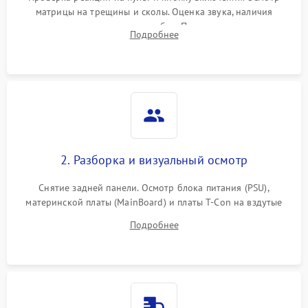
матрицы на трещины и сколы. Оценка звука, наличия
подсветки и индикаторов ошибок. Подключение тестовых
Подробнее
источников сигнала для выявления симптомов поломки.
2. Разборка и визуальный осмотр
Снятие задней панели. Осмотр блока питания (PSU),
материнской платы (MainBoard) и платы T-Con на вздутые
конденсаторы, прогары, окисления и микротрещины.
Подробнее
Проверка надежности фиксации и целостности шлейфов.