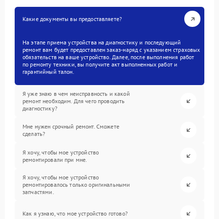
Какие документы вы предоставляете?
На этапе приема устройства на диагностику и последующий
ремонт вам будет предоставлен заказ-наряд с указанием страховых
обязательств на ваше устройство. Далее, после выполнения работ
по ремонту техники, вы получите акт выполненных работ и
гарантийный талон.
Я уже знаю в чем неисправность и какой
ремонт необходим. Для чего проводить
диагностику?
Мне нужен срочный ремонт. Сможете
сделать?
Я хочу, чтобы мое устройство
ремонтировали при мне.
Я хочу, чтобы мое устройство
ремонтировалось только оригинальными
запчастями.
Как я узнаю, что мое устройство готово?