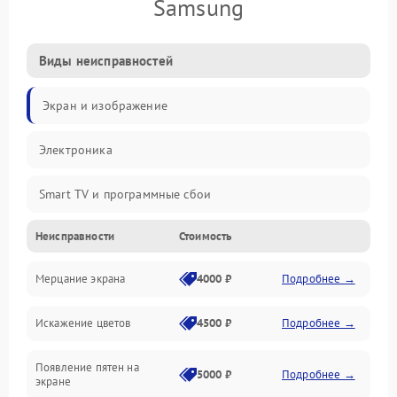
Samsung
Виды неисправностей
Экран и изображение
Электроника
Smart TV и программные сбои
Неисправности
Стоимость
Питание и запуск
Мерцание экрана
4000 ₽
Подробнее →
Подсветка и LED-модули
Искажение цветов
4500 ₽
Подробнее →
Звук и аудиосистема
Появление пятен на
Сигнал и приём каналов
5000 ₽
Подробнее →
экране