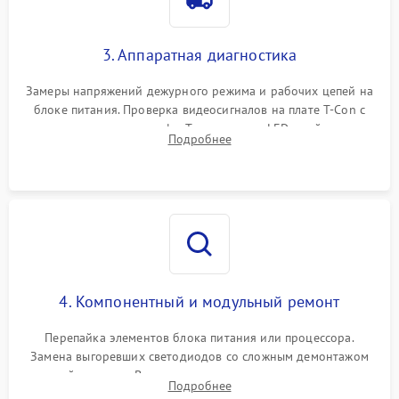
3. Аппаратная диагностика
Замеры напряжений дежурного режима и рабочих цепей на
блоке питания. Проверка видеосигналов на плате T-Con с
помощью осциллографа. Тестирование LED-драйвера и
Подробнее
светодиодных планок подсветки мультиметром.
4. Компонентный и модульный ремонт
Перепайка элементов блока питания или процессора.
Замена выгоревших светодиодов со сложным демонтажом
хрупкой матрицы. Восстановление поврежденных дорожек,
Подробнее
прошивка микросхем памяти EEPROM