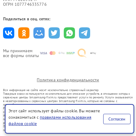
ОГРН 1077746335776
Поделиться в соц. сетях:
Мы принимаем
все формы оплаты
Политика конфиденциальности
Вся информация на сайте носит исключительно справочный характер.
Товарные знаки используются исключительно для описания устройств, в отношении которых
сервисные центры brn.samsung-fixim.ru предоставляют услуги по ремонту. Услуги оказываются
в неавторизованных сервисных центрах brn.samsung-fixim.ru, которые не связаны с
правообладателями товарных знаков или их официальными представителями.
Ремонт осуществляется для устройств, уже введенных в гражданский оборот в соответствии
Этот сайт использует файлы cookie. Вы можете
со статьей 1487 ГК РФ.
Использование товарных знаков не преследует цели индивидуализации услуг или введения
ознакомиться с
правилами использования
Согласен
потребителей в заблуждение, а служит для информирования о предоставляемых услугах по
файлов cookie
ремонту техники указанных брендов.
Представленная на сайте информация не является публичной офертой, определяемой
положениями Статьи 437(2) Гражданского кодекса РФ