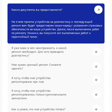
Какие документы вы предоставляете?
На этапе приема устройства на диагностику и последующий
ремонт вам будет предоставлен заказ-наряд с указанием страховых
обязательств на ваше устройство. Далее, после выполнения работ
по ремонту техники, вы получите акт выполненных работ и
гарантийный талон.
Я уже знаю в чем неисправность и какой
ремонт необходим. Для чего проводить
диагностику?
Мне нужен срочный ремонт. Сможете
сделать?
Я хочу, чтобы мое устройство
ремонтировали при мне.
Я хочу, чтобы мое устройство
ремонтировалось только оригинальными
запчастями.
Как я узнаю, что мое устройство готово?