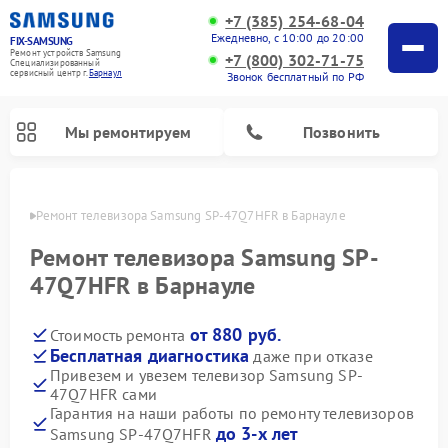
+7 (385) 254-68-04
Ежедневно, с 10:00 до 20:00
FIX-SAMSUNG
Ремонт устройств Samsung
+7 (800) 302-71-75
Специализированный
cервисный центр г.
Барнаул
Звонок бесплатный по РФ
Мы ремонтируем
Позвонить
науле
Ремонт телевизора Samsung SP-47Q7HFR в Барнауле
Ремонт телевизора Samsung SP-
47Q7HFR в Барнауле
от 880 руб.
Стоимость ремонта
Бесплатная диагностика
даже при отказе
Привезем и увезем телевизор Samsung SP-
47Q7HFR сами
Ремонт интерактивных панелей Samsung
Ремонт роботов-пылесосов Samsung
Ремонт фотоаппаратов Samsung
Ремонт домашних кинотеатров Samsung
Ремонт посудомоечных машин Samsung
Ремонт акустических систем Samsung
Ремонт холодильных камер Samsung
Ремонт кондиционеров Samsung
Ремонт сушильных машин Samsung
Ремонт микроволновых печей Samsung
Ремонт вертикальных пылесосов Samsung
Ремонт холодильников Samsung
Ремонт варочных панелей Samsung
Ремонт водонагревателей Samsung
Ремонт духовых шкафов Samsung
Ремонт морозильных камер Samsung
Ремонт стиральных машин Samsung
Гарантия на наши работы по ремонту телевизоров
до 3-х лет
Samsung SP-47Q7HFR