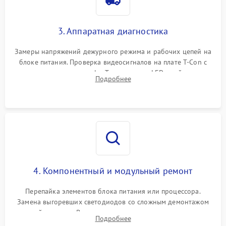
3. Аппаратная диагностика
Замеры напряжений дежурного режима и рабочих цепей на
блоке питания. Проверка видеосигналов на плате T-Con с
помощью осциллографа. Тестирование LED-драйвера и
Подробнее
светодиодных планок подсветки мультиметром.
4. Компонентный и модульный ремонт
Перепайка элементов блока питания или процессора.
Замена выгоревших светодиодов со сложным демонтажом
хрупкой матрицы. Восстановление поврежденных дорожек,
Подробнее
прошивка микросхем памяти EEPROM