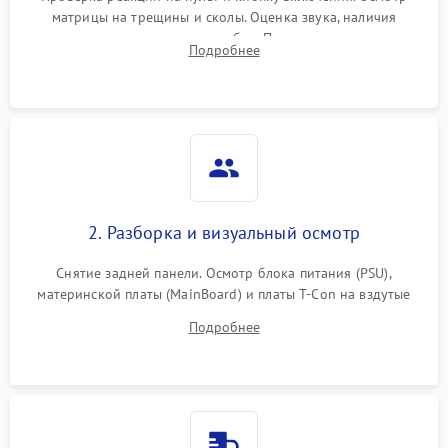
матрицы на трещины и сколы. Оценка звука, наличия
подсветки и индикаторов ошибок. Подключение тестовых
Подробнее
источников сигнала для выявления симптомов поломки.
2. Разборка и визуальный осмотр
Снятие задней панели. Осмотр блока питания (PSU),
материнской платы (MainBoard) и платы T-Con на вздутые
конденсаторы, прогары, окисления и микротрещины.
Подробнее
Проверка надежности фиксации и целостности шлейфов.