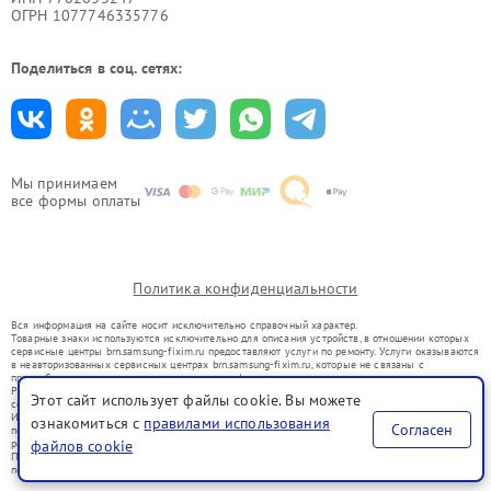
ОГРН 1077746335776
Поделиться в соц. сетях:
Мы принимаем
все формы оплаты
Политика конфиденциальности
Вся информация на сайте носит исключительно справочный характер.
Товарные знаки используются исключительно для описания устройств, в отношении которых
сервисные центры brn.samsung-fixim.ru предоставляют услуги по ремонту. Услуги оказываются
в неавторизованных сервисных центрах brn.samsung-fixim.ru, которые не связаны с
правообладателями товарных знаков или их официальными представителями.
Ремонт осуществляется для устройств, уже введенных в гражданский оборот в соответствии
Этот сайт использует файлы cookie. Вы можете
со статьей 1487 ГК РФ.
Использование товарных знаков не преследует цели индивидуализации услуг или введения
ознакомиться с
правилами использования
Согласен
потребителей в заблуждение, а служит для информирования о предоставляемых услугах по
файлов cookie
ремонту техники указанных брендов.
Представленная на сайте информация не является публичной офертой, определяемой
положениями Статьи 437(2) Гражданского кодекса РФ