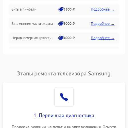
Разъёмы и интерфейсы
Битые пиксели
5500 ₽
Подробнее →
Механические повреждения
Затемнение части экрана
5000 ₽
Подробнее →
Программное обеспечение
Неравномерная яркость
4000 ₽
Подробнее →
Корпус и механика
Выгорание матрицы
6000 ₽
Подробнее →
Пульт и управление
Этапы ремонта телевизора Samsung
Сеть и подключения
Аудио
Сетевая
1. Первичная диагностика
Проверка реакции на пульт и кнопку включения. Осмотр