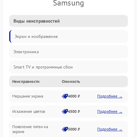
Samsung
Виды неисправностей
Экран и изображение
Электроника
Smart TV и программные сбои
Неисправности
Стоимость
Питание и запуск
Мерцание экрана
4000 ₽
Подробнее →
Подсветка и LED-модули
Искажение цветов
4500 ₽
Подробнее →
Звук и аудиосистема
Появление пятен на
Сигнал и приём каналов
5000 ₽
Подробнее →
экране