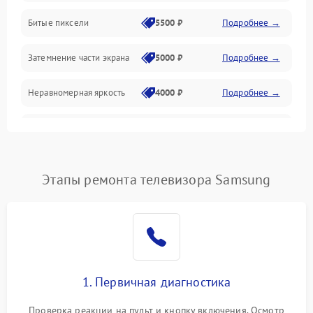
Разъёмы и интерфейсы
Битые пиксели
5500 ₽
Подробнее →
Механические повреждения
Затемнение части экрана
5000 ₽
Подробнее →
Программное обеспечение
Неравномерная яркость
4000 ₽
Подробнее →
Корпус и механика
Выгорание матрицы
6000 ₽
Подробнее →
Пульт и управление
Этапы ремонта телевизора Samsung
Сеть и подключения
Аудио
Сетевая
1. Первичная диагностика
Проверка реакции на пульт и кнопку включения. Осмотр