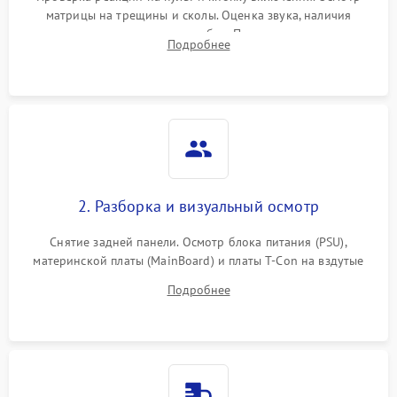
матрицы на трещины и сколы. Оценка звука, наличия
подсветки и индикаторов ошибок. Подключение тестовых
Подробнее
источников сигнала для выявления симптомов поломки.
2. Разборка и визуальный осмотр
Снятие задней панели. Осмотр блока питания (PSU),
материнской платы (MainBoard) и платы T-Con на вздутые
конденсаторы, прогары, окисления и микротрещины.
Подробнее
Проверка надежности фиксации и целостности шлейфов.