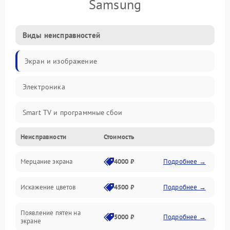
Samsung
Виды неисправностей
Экран и изображение
Электроника
Smart TV и программные сбои
Неисправности
Стоимость
Питание и запуск
Мерцание экрана
4000 ₽
Подробнее →
Подсветка и LED-модули
Искажение цветов
4500 ₽
Подробнее →
Звук и аудиосистема
Появление пятен на
Сигнал и приём каналов
5000 ₽
Подробнее →
экране