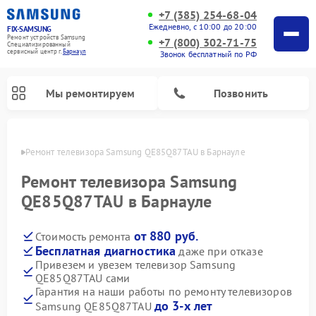
+7 (385) 254-68-04
Ежедневно, с 10:00 до 20:00
FIX-SAMSUNG
Ремонт устройств Samsung
+7 (800) 302-71-75
Специализированный
cервисный центр г.
Барнаул
Звонок бесплатный по РФ
Мы ремонтируем
Позвонить
науле
Ремонт телевизора Samsung QE85Q87TAU в Барнауле
Ремонт телевизора Samsung
QE85Q87TAU в Барнауле
от 880 руб.
Стоимость ремонта
Бесплатная диагностика
даже при отказе
Привезем и увезем телевизор Samsung
QE85Q87TAU сами
Ремонт интерактивных панелей Samsung
Ремонт роботов-пылесосов Samsung
Ремонт фотоаппаратов Samsung
Ремонт домашних кинотеатров Samsung
Ремонт посудомоечных машин Samsung
Ремонт акустических систем Samsung
Ремонт холодильных камер Samsung
Ремонт кондиционеров Samsung
Ремонт сушильных машин Samsung
Ремонт микроволновых печей Samsung
Ремонт вертикальных пылесосов Samsung
Ремонт холодильников Samsung
Ремонт варочных панелей Samsung
Ремонт водонагревателей Samsung
Ремонт духовых шкафов Samsung
Ремонт морозильных камер Samsung
Ремонт стиральных машин Samsung
Гарантия на наши работы по ремонту телевизоров
до 3-х лет
Samsung QE85Q87TAU