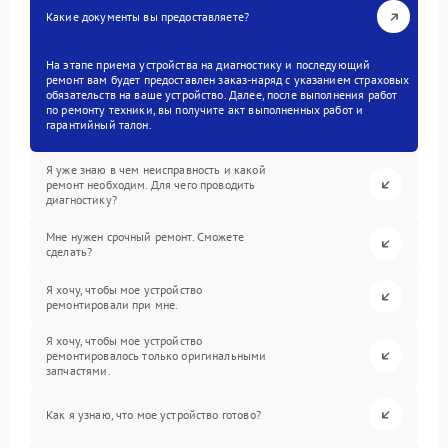
Какие документы вы предоставляете?
На этапе приема устройства на диагностику и последующий
ремонт вам будет предоставлен заказ-наряд с указанием страховых
обязательств на ваше устройство. Далее, после выполнения работ
по ремонту техники, вы получите акт выполненных работ и
гарантийный талон.
Я уже знаю в чем неисправность и какой
ремонт необходим. Для чего проводить
диагностику?
Мне нужен срочный ремонт. Сможете
сделать?
Я хочу, чтобы мое устройство
ремонтировали при мне.
Я хочу, чтобы мое устройство
ремонтировалось только оригинальными
запчастями.
Как я узнаю, что мое устройство готово?