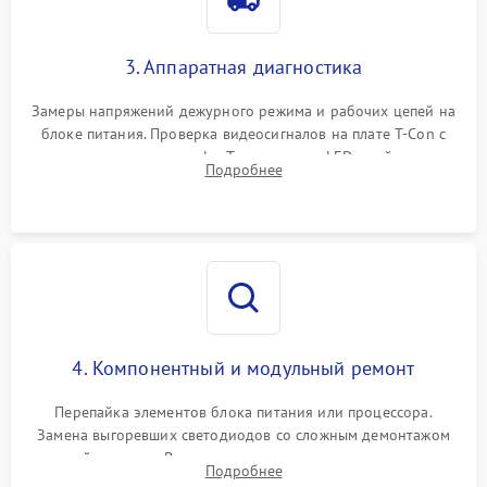
3. Аппаратная диагностика
Замеры напряжений дежурного режима и рабочих цепей на
блоке питания. Проверка видеосигналов на плате T-Con с
помощью осциллографа. Тестирование LED-драйвера и
Подробнее
светодиодных планок подсветки мультиметром.
4. Компонентный и модульный ремонт
Перепайка элементов блока питания или процессора.
Замена выгоревших светодиодов со сложным демонтажом
хрупкой матрицы. Восстановление поврежденных дорожек,
Подробнее
прошивка микросхем памяти EEPROM