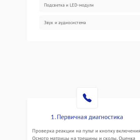
Подсветка и LED-модули
Звук и аудиосистема
Сигнал и приём каналов
Разъёмы и интерфейсы
Механические повреждения
Программное обеспечение
Корпус и механика
1. Первичная диагностика
Пульт и управление
Проверка реакции на пульт и кнопку включения
Осмотр матрицы на трещины и сколы. Оценка