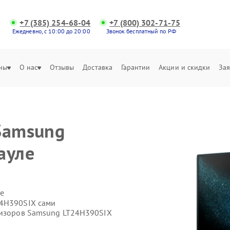
+7 (385) 254-68-04
+7 (800) 302-71-75
Ежедневно, с 10:00 до 20:00
Звонок бесплатный по РФ
ны
О нас
Отзывы
Доставка
Гарантии
Акции и скидки
Зая
Samsung
ауле
е
24H390SIX сами
евизоров Samsung LT24H390SIX