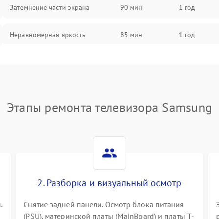
Затемнение части экрана
90 мин
1 год
Неравномерная яркость
85 мин
1 год
Выгорание матрицы
90 мин
1 год
Этапы ремонта телевизора Samsung
2. Разборка и визуальный осмотр
.
Снятие задней панели. Осмотр блока питания
(PSU), материнской платы (MainBoard) и платы T-