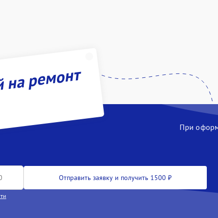
й на ремонт
При оформл
Отправить заявку и получить 1500 ₽
сти