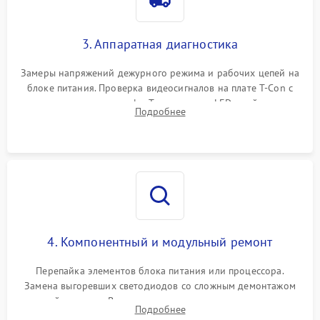
3. Аппаратная диагностика
Замеры напряжений дежурного режима и рабочих цепей на
блоке питания. Проверка видеосигналов на плате T-Con с
помощью осциллографа. Тестирование LED-драйвера и
Подробнее
светодиодных планок подсветки мультиметром.
4. Компонентный и модульный ремонт
Перепайка элементов блока питания или процессора.
Замена выгоревших светодиодов со сложным демонтажом
хрупкой матрицы. Восстановление поврежденных дорожек,
Подробнее
прошивка микросхем памяти EEPROM