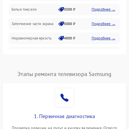
Разъёмы и интерфейсы
Битые пиксели
5500 ₽
Подробнее →
Механические повреждения
Затемнение части экрана
5000 ₽
Подробнее →
Программное обеспечение
Неравномерная яркость
4000 ₽
Подробнее →
Корпус и механика
Выгорание матрицы
6000 ₽
Подробнее →
Пульт и управление
Этапы ремонта телевизора Samsung
Сеть и подключения
Аудио
Сетевая
1. Первичная диагностика
Проверка реакции на пульт и кнопку включения. Осмотр