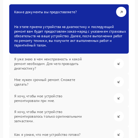
Какие документы вы предоставляете?
На этапе приема устройства на диагностику и последующий
ремонт вам будет предоставлен заказ-наряд с указанием страховых
обязательств на ваше устройство. Далее, после выполнения работ
по ремонту техники, вы получите акт выполненных работ и
гарантийный талон.
Я уже знаю в чем неисправность и какой
ремонт необходим. Для чего проводить
диагностику?
Мне нужен срочный ремонт. Сможете
сделать?
Я хочу, чтобы мое устройство
ремонтировали при мне.
Я хочу, чтобы мое устройство
ремонтировалось только оригинальными
запчастями.
Как я узнаю, что мое устройство готово?