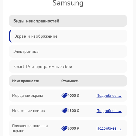
Samsung
Виды неисправностей
Экран и изображение
Электроника
Smart TV и программные сбои
Неисправности
Стоимость
Питание и запуск
Мерцание экрана
4000 ₽
Подробнее →
Подсветка и LED-модули
Искажение цветов
4500 ₽
Подробнее →
Звук и аудиосистема
Появление пятен на
Сигнал и приём каналов
5000 ₽
Подробнее →
экране