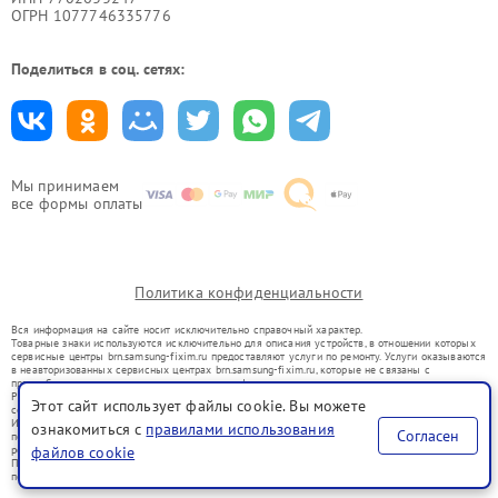
ОГРН 1077746335776
Поделиться в соц. сетях:
Мы принимаем
все формы оплаты
Политика конфиденциальности
Вся информация на сайте носит исключительно справочный характер.
Товарные знаки используются исключительно для описания устройств, в отношении которых
сервисные центры brn.samsung-fixim.ru предоставляют услуги по ремонту. Услуги оказываются
в неавторизованных сервисных центрах brn.samsung-fixim.ru, которые не связаны с
правообладателями товарных знаков или их официальными представителями.
Ремонт осуществляется для устройств, уже введенных в гражданский оборот в соответствии
Этот сайт использует файлы cookie. Вы можете
со статьей 1487 ГК РФ.
Использование товарных знаков не преследует цели индивидуализации услуг или введения
ознакомиться с
правилами использования
Согласен
потребителей в заблуждение, а служит для информирования о предоставляемых услугах по
файлов cookie
ремонту техники указанных брендов.
Представленная на сайте информация не является публичной офертой, определяемой
положениями Статьи 437(2) Гражданского кодекса РФ