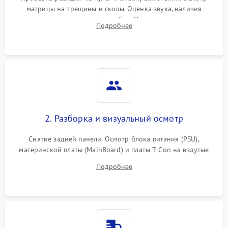
матрицы на трещины и сколы. Оценка звука, наличия
подсветки и индикаторов ошибок. Подключение тестовых
Подробнее
источников сигнала для выявления симптомов поломки.
2. Разборка и визуальный осмотр
Снятие задней панели. Осмотр блока питания (PSU),
материнской платы (MainBoard) и платы T-Con на вздутые
конденсаторы, прогары, окисления и микротрещины.
Подробнее
Проверка надежности фиксации и целостности шлейфов.