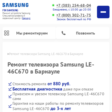
+7 (385) 254-68-04
Ежедневно, с 10:00 до 20:00
FIX-SAMSUNG
Ремонт устройств Samsung
+7 (800) 302-71-75
Специализированный
cервисный центр г.
Барнаул
Звонок бесплатный по РФ
Мы ремонтируем
Позвонить
науле
Ремонт телевизора Samsung LE-46C670 в Барнауле
Ремонт телевизора Samsung LE-
46C670 в Барнауле
от 880 руб.
Стоимость ремонта
Бесплатная диагностика
даже при отказе
Привезем и увезем телевизор Samsung LE-46C670
сами
Ремонт интерактивных панелей Samsung
Ремонт роботов-пылесосов Samsung
Ремонт фотоаппаратов Samsung
Ремонт домашних кинотеатров Samsung
Ремонт посудомоечных машин Samsung
Ремонт акустических систем Samsung
Ремонт холодильных камер Samsung
Ремонт кондиционеров Samsung
Ремонт сушильных машин Samsung
Ремонт микроволновых печей Samsung
Ремонт вертикальных пылесосов Samsung
Ремонт холодильников Samsung
Ремонт варочных панелей Samsung
Ремонт водонагревателей Samsung
Ремонт духовых шкафов Samsung
Ремонт морозильных камер Samsung
Ремонт стиральных машин Samsung
Гарантия на наши работы по ремонту телевизоров
до 3-х лет
Samsung LE-46C670