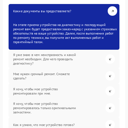
Какие документы вы предоставляете?
На этапе приема устройства на диагностику и последующий
ремонт вам будет предоставлен заказ-наряд с указанием страховых
обязательств на ваше устройство. Далее, после выполнения работ
по ремонту техники, вы получите акт выполненных работ и
гарантийный талон.
Я уже знаю в чем неисправность и какой
ремонт необходим. Для чего проводить
диагностику?
Мне нужен срочный ремонт. Сможете
сделать?
Я хочу, чтобы мое устройство
ремонтировали при мне.
Я хочу, чтобы мое устройство
ремонтировалось только оригинальными
запчастями.
Как я узнаю, что мое устройство готово?