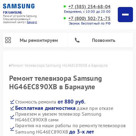
+7 (385) 254-68-04
Ежедневно, с 10:00 до 20:00
FIX-SAMSUNG
Ремонт устройств Samsung
+7 (800) 302-71-75
Специализированный
cервисный центр г.
Барнаул
Звонок бесплатный по РФ
Мы ремонтируем
Позвонить
науле
Ремонт телевизора Samsung HG46EC890XB в Барнауле
Ремонт телевизора Samsung
HG46EC890XB в Барнауле
от 880 руб.
Стоимость ремонта
Бесплатная диагностика
даже при отказе
Привезем и увезем телевизор Samsung
HG46EC890XB сами
Ремонт интерактивных панелей Samsung
Ремонт роботов-пылесосов Samsung
Ремонт фотоаппаратов Samsung
Ремонт домашних кинотеатров Samsung
Ремонт посудомоечных машин Samsung
Ремонт акустических систем Samsung
Ремонт холодильных камер Samsung
Ремонт кондиционеров Samsung
Ремонт сушильных машин Samsung
Ремонт микроволновых печей Samsung
Ремонт вертикальных пылесосов Samsung
Ремонт холодильников Samsung
Ремонт варочных панелей Samsung
Ремонт водонагревателей Samsung
Ремонт духовых шкафов Samsung
Ремонт морозильных камер Samsung
Ремонт стиральных машин Samsung
Гарантия на наши работы по ремонту телевизоров
до 3-х лет
Samsung HG46EC890XB