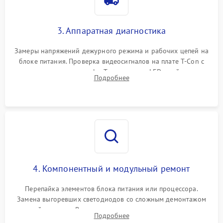
3. Аппаратная диагностика
Замеры напряжений дежурного режима и рабочих цепей на
блоке питания. Проверка видеосигналов на плате T-Con с
помощью осциллографа. Тестирование LED-драйвера и
Подробнее
светодиодных планок подсветки мультиметром.
4. Компонентный и модульный ремонт
Перепайка элементов блока питания или процессора.
Замена выгоревших светодиодов со сложным демонтажом
хрупкой матрицы. Восстановление поврежденных дорожек,
Подробнее
прошивка микросхем памяти EEPROM