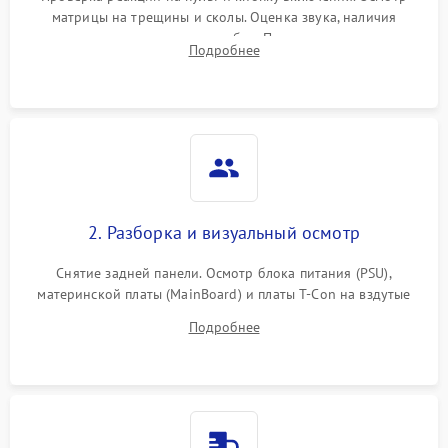
матрицы на трещины и сколы. Оценка звука, наличия
подсветки и индикаторов ошибок. Подключение тестовых
Подробнее
источников сигнала для выявления симптомов поломки.
2. Разборка и визуальный осмотр
Снятие задней панели. Осмотр блока питания (PSU),
материнской платы (MainBoard) и платы T-Con на вздутые
конденсаторы, прогары, окисления и микротрещины.
Подробнее
Проверка надежности фиксации и целостности шлейфов.