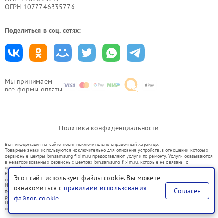
ОГРН 1077746335776
Поделиться в соц. сетях:
Мы принимаем
все формы оплаты
Политика конфиденциальности
Вся информация на сайте носит исключительно справочный характер.
Товарные знаки используются исключительно для описания устройств, в отношении которых
сервисные центры brn.samsung-fixim.ru предоставляют услуги по ремонту. Услуги оказываются
в неавторизованных сервисных центрах brn.samsung-fixim.ru, которые не связаны с
правообладателями товарных знаков или их официальными представителями.
Ремонт осуществляется для устройств, уже введенных в гражданский оборот в соответствии
Этот сайт использует файлы cookie. Вы можете
со статьей 1487 ГК РФ.
Использование товарных знаков не преследует цели индивидуализации услуг или введения
ознакомиться с
правилами использования
Согласен
потребителей в заблуждение, а служит для информирования о предоставляемых услугах по
файлов cookie
ремонту техники указанных брендов.
Представленная на сайте информация не является публичной офертой, определяемой
положениями Статьи 437(2) Гражданского кодекса РФ