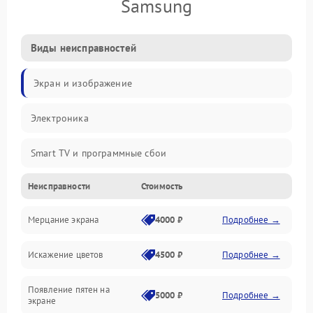
Samsung
Виды неисправностей
Экран и изображение
Электроника
Smart TV и программные сбои
Неисправности
Стоимость
Питание и запуск
Мерцание экрана
4000 ₽
Подробнее →
Подсветка и LED-модули
Искажение цветов
4500 ₽
Подробнее →
Звук и аудиосистема
Появление пятен на
Сигнал и приём каналов
5000 ₽
Подробнее →
экране