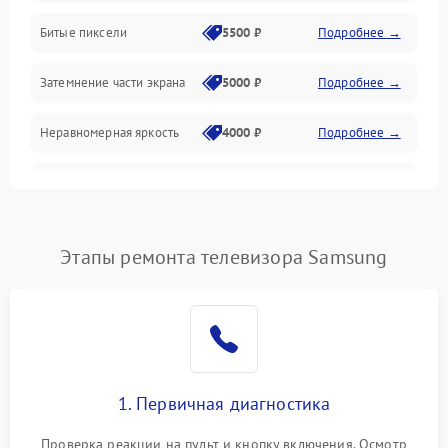
Разъёмы и интерфейсы
Битые пиксели
5500 ₽
Подробнее →
Механические повреждения
Затемнение части экрана
5000 ₽
Подробнее →
Программное обеспечение
Неравномерная яркость
4000 ₽
Подробнее →
Корпус и механика
Выгорание матрицы
6000 ₽
Подробнее →
Пульт и управление
Этапы ремонта телевизора Samsung
Сеть и подключения
Аудио
Сетевая
1. Первичная диагностика
Проверка реакции на пульт и кнопку включения. Осмотр