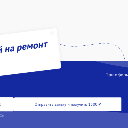
й на ремонт
При оформл
Отправить заявку и получить 1500 ₽
сти