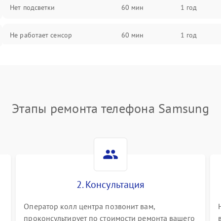
Нет подсветки
60 мин
1 год
Не работает сенсор
60 мин
1 год
Мерцает изображение
60 мин
1 год
Не работает 3D Touch
60 мин
1 год
Этапы ремонта телефона Samsung
Не работает Face ID
60 мин
1 год
2. Консультация
Оператор колл центра позвонит вам,
проконсультирует по стоимости ремонта вашего