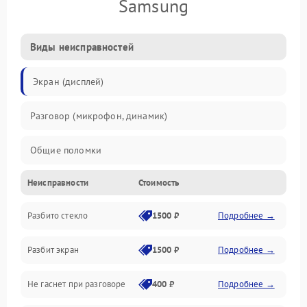
Samsung
Виды неисправностей
Экран (дисплей)
Разговор (микрофон, динамик)
Общие поломки
Неисправности
Стоимость
Проблемы связи
Разбито стекло
1500 ₽
Подробнее →
Камеры
Разбит экран
1500 ₽
Подробнее →
Проблемы с дисплеем и сенсором
Не гаснет при разговоре
400 ₽
Подробнее →
Зарядка