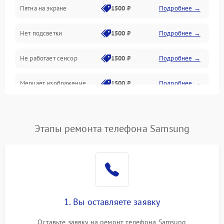
Пятна на экране
1500 ₽
Подробнее →
Проблемы с питанием, зарядкой и аккумулятором
Нет подсветки
1500 ₽
Подробнее →
Проблемы с работой системы, корпусом и другие
Не работает сенсор
1500 ₽
Подробнее →
Мерцает изображение
1500 ₽
Подробнее →
Не работает 3D Touch
2400 ₽
Подробнее →
Этапы ремонта телефона Samsung
Не работает Face ID
4000 ₽
Подробнее →
1. Вы оставляете заявку
Оставьте заявку на ремонт телефона Samsung