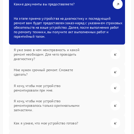
Какие документы вы предоставляете?
На этапе приема устройства на диагностику и последующий
ремонт вам будет предоставлен заказ-наряд с указанием страховых
обязательств на ваше устройство. Далее, после выполнения работ
по ремонту техники, вы получите акт выполненных работ и
гарантийный талон.
Я уже знаю в чем неисправность и какой
ремонт необходим. Для чего проводить
диагностику?
Мне нужен срочный ремонт. Сможете
сделать?
Я хочу, чтобы мое устройство
ремонтировали при мне.
Я хочу, чтобы мое устройство
ремонтировалось только оригинальными
запчастями.
Как я узнаю, что мое устройство готово?