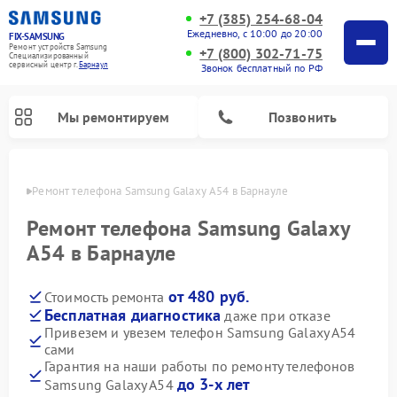
+7 (385) 254-68-04
Ежедневно, с 10:00 до 20:00
FIX-SAMSUNG
Ремонт устройств Samsung
+7 (800) 302-71-75
Специализированный
cервисный центр г.
Барнаул
Звонок бесплатный по РФ
Мы ремонтируем
Позвонить
науле
Ремонт телефона Samsung Galaxy A54 в Барнауле
Ремонт телефона Samsung Galaxy
A54 в Барнауле
от 480 руб.
Стоимость ремонта
Бесплатная диагностика
даже при отказе
Привезем и увезем телефон Samsung Galaxy A54
сами
Ремонт вертикальных пылесосов Samsung
Ремонт интерактивных панелей Samsung
Ремонт домашних кинотеатров Samsung
Ремонт посудомоечных машин Samsung
Ремонт акустических систем Samsung
Ремонт холодильных камер Samsung
Ремонт кондиционеров Samsung
Ремонт сушильных машин Samsung
Ремонт микроволновых печей Samsung
Ремонт роботов-пылесосов Samsung
Ремонт фотоаппаратов Samsung
Ремонт холодильников Samsung
Ремонт варочных панелей Samsung
Ремонт водонагревателей Samsung
Ремонт духовых шкафов Samsung
Ремонт морозильных камер Samsung
Ремонт стиральных машин Samsung
Гарантия на наши работы по ремонту телефонов
до 3-х лет
Samsung Galaxy A54