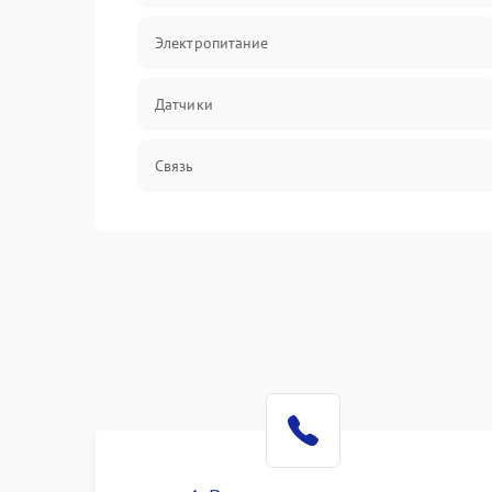
Электропитание
Датчики
Связь
Дисплей
Разговор (микрофон, динамик)