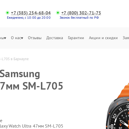
+7 (385) 254-68-04
+7 (800) 302-71-75
Ежедневно, с 10:00 до 20:00
Звонок бесплатный по РФ
ны
О нас
Отзывы
Доставка
Гарантии
Акции и скидки
Зая
M-L705 в Барнауле
 Samsung
 47мм SM-L705
е
laxy Watch Ultra 47мм SM-L705