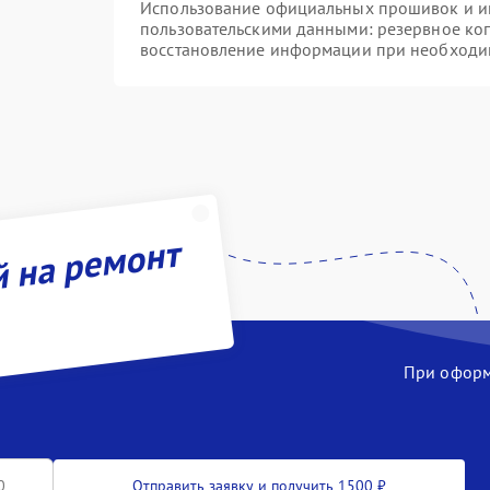
Использование официальных прошивок и инс
пользовательскими данными: резервное ко
восстановление информации при необходи
й на ремонт
При оформл
Отправить заявку и получить 1500 ₽