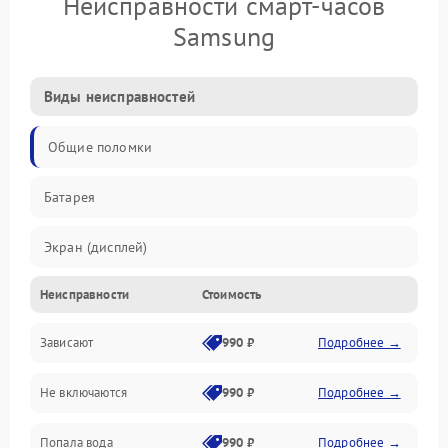
Неисправности смарт-часов
Samsung
Виды неисправностей
Общие поломки
Батарея
Экран (дисплей)
Неисправности
Стоимость
Электропитание
Зависают
990 ₽
Подробнее →
Датчики
Не включаются
990 ₽
Подробнее →
Связь
Попала вода
990 ₽
Подробнее →
Дисплей