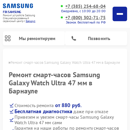
+7 (385) 254-68-04
Ежедневно, с 10:00 до 20:00
FIX-SAMSUNG
Ремонт устройств Samsung
+7 (800) 302-71-75
Специализированный
cервисный центр г.
Барнаул
Звонок бесплатный по РФ
Мы ремонтируем
Позвонить
науле
Ремонт смарт-часов Samsung Galaxy Watch Ultra 47 мм в Барнауле
Ремонт смарт-часов Samsung
Galaxy Watch Ultra 47 мм в
Барнауле
от 880 руб.
Стоимость ремонта
Бесплатная диагностика
даже при отказе
Привезем и увезем смарт-часы Samsung Galaxy
Ремонт роботов-пылесосов Samsung
Ремонт фотоаппаратов Samsung
Ремонт холодильников Samsung
Ремонт варочных панелей Samsung
Ремонт водонагревателей Samsung
Ремонт духовых шкафов Samsung
Ремонт морозильных камер Samsung
Ремонт стиральных машин Samsung
Ремонт вертикальных пылесосов Samsung
Ремонт интерактивных панелей Samsung
Ремонт домашних кинотеатров Samsung
Ремонт посудомоечных машин Samsung
Ремонт акустических систем Samsung
Ремонт холодильных камер Samsung
Ремонт кондиционеров Samsung
Ремонт сушильных машин Samsung
Ремонт микроволновых печей Samsung
Watch Ultra 47 мм сами
Гарантия на наши работы по ремонту смарт-часов