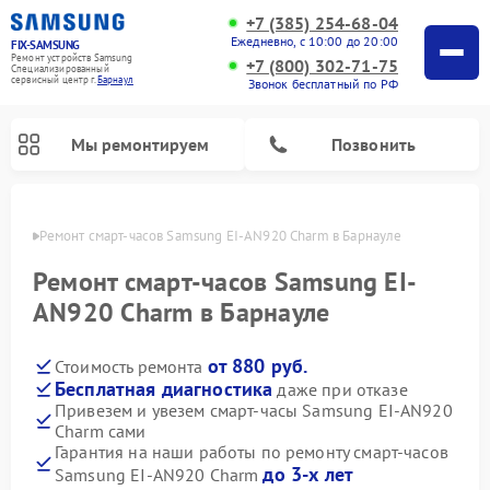
+7 (385) 254-68-04
Ежедневно, с 10:00 до 20:00
FIX-SAMSUNG
Ремонт устройств Samsung
+7 (800) 302-71-75
Специализированный
cервисный центр г.
Барнаул
Звонок бесплатный по РФ
Мы ремонтируем
Позвонить
науле
Ремонт смарт-часов Samsung EI-AN920 Charm в Барнауле
Ремонт смарт-часов Samsung EI-
AN920 Charm в Барнауле
от 880 руб.
Стоимость ремонта
Бесплатная диагностика
даже при отказе
Привезем и увезем смарт-часы Samsung EI-AN920
Charm сами
Ремонт роботов-пылесосов Samsung
Ремонт фотоаппаратов Samsung
Ремонт холодильников Samsung
Ремонт варочных панелей Samsung
Ремонт водонагревателей Samsung
Ремонт духовых шкафов Samsung
Ремонт морозильных камер Samsung
Ремонт стиральных машин Samsung
Ремонт вертикальных пылесосов Samsung
Ремонт интерактивных панелей Samsung
Ремонт домашних кинотеатров Samsung
Ремонт посудомоечных машин Samsung
Ремонт акустических систем Samsung
Ремонт холодильных камер Samsung
Ремонт кондиционеров Samsung
Ремонт сушильных машин Samsung
Ремонт микроволновых печей Samsung
Гарантия на наши работы по ремонту смарт-часов
до 3-х лет
Samsung EI-AN920 Charm