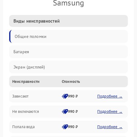
Samsung
Виды неисправностей
Общие поломки
Батарея
Экран (дисплей)
Неисправности
Стоимость
Электропитание
Зависают
990 ₽
Подробнее →
Датчики
Не включаются
990 ₽
Подробнее →
Связь
Попала вода
990 ₽
Подробнее →
Дисплей