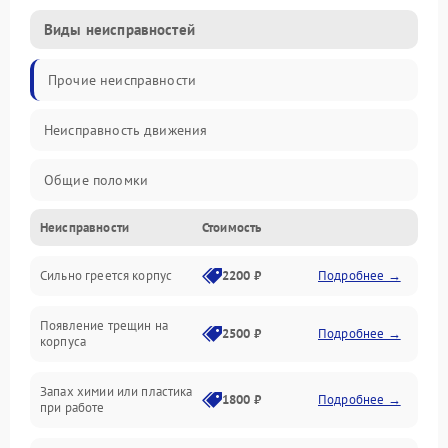
Виды неисправностей
Прочие неисправности
Неисправность движения
Общие поломки
Неисправности
Стоимость
Неисправность датчиков
Сильно греется корпус
2200 ₽
Подробнее →
Неисправность программного обеспечения
Появление трещин на
Проблемы с сигналом
2500 ₽
Подробнее →
корпуса
Неисправность резервуаров и систем подачи воды
Запах химии или пластика
1800 ₽
Подробнее →
при работе
Проблемы с механикой