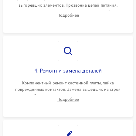
выгоревших элементов. Прозвонка цепей питания,
тестирование приводных моторов колес и турбины
Подробнее
всасывания. Оценка состояния оптических и инфракрасных
датчиков, а также механизма лазерного дальномера.
4. Ремонт и замена деталей
Компонентный ремонт системной платы, пайка
поврежденных контактов. Замена вышедших из строя
двигателей, изношенного аккумулятора, неисправного
Подробнее
лидара или помпы подачи воды. Восстановление шлейфов и
устранение последствий попадания влаги.