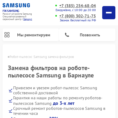
+7 (385) 254-68-04
Ежедневно, с 10:00 до 20:00
FIX-SAMSUNG
Ремонт устройств Samsung
+7 (800) 302-71-75
Специализированный
cервисный центр г.
Барнаул
Звонок бесплатный по РФ
Мы ремонтируем
Позвонить
науле
Робот-пылесос Samsung замена фильтров
Замена фильтров на роботе-
пылесосе Samsung в Барнауле
Привезем и увезем робот-пылесос Samsung
собственной доставкой
Гарантия на наши работы по ремонту роботов-
до 3-х лет
пылесосов Samsung
Ремонт вертикальных пылесосов Samsung
Ремонт интерактивных панелей Samsung
Ремонт домашних кинотеатров Samsung
Ремонт посудомоечных машин Samsung
Ремонт акустических систем Samsung
Ремонт холодильных камер Samsung
Ремонт кондиционеров Samsung
Ремонт сушильных машин Samsung
Ремонт микроволновых печей Samsung
Ремонт фотоаппаратов Samsung
Ремонт холодильников Samsung
Ремонт варочных панелей Samsung
Ремонт водонагревателей Samsung
Ремонт духовых шкафов Samsung
Ремонт морозильных камер Samsung
Ремонт стиральных машин Samsung
Срочный ремонт роботов-пылесосов Samsung в
течении часа