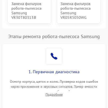
Замена фильтров
Замена фильтров
робота-пылесоса
робота-пылесоса
Samsung
Samsung
VR30T80313B
VR05R5050WG
Этапы ремонта робота-пылесоса Samsung
1. Первичная диагностика
Осмотр корпуса, щеток и колес. Проверка кодов ошибок
через приложение и звуковых сигналов. Замер емкости
аккумулятора и тестирование базовой станции зарядки.
Подробнее
Оценка работы лидара, бампера и датчиков падения для
локализации неисправности.