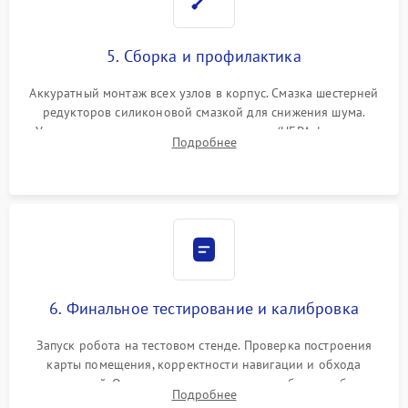
5. Сборка и профилактика
Аккуратный монтаж всех узлов в корпус. Смазка шестерней
редукторов силиконовой смазкой для снижения шума.
Установка новых расходных материалов (HEPA-фильтров,
Подробнее
микрофибры, щеток). Надежная фиксация разъемов и
проверка герметичности водяного контура.
6. Финальное тестирование и калибровка
Запуск робота на тестовом стенде. Проверка построения
карты помещения, корректности навигации и обхода
препятствий. Оценка силы всасывания и работы турбины.
Подробнее
Тестирование автоматического возврата на док-станцию и