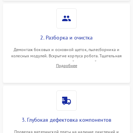
2. Разборка и очистка
Демонтаж боковых и основной щеток, пылесборника и
колесных модулей. Вскрытие корпуса робота. Тщательная
очистка внутренних полостей, шестерней и плат от
Подробнее
скопившейся пыли, волос и шерсти животных с
использованием сжатого воздуха и щеток.
3. Глубокая дефектовка компонентов
Проверка материнской платы на наличие окислений и