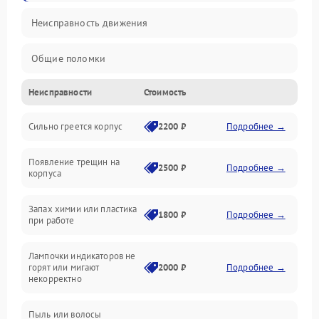
Неисправность движения
Общие поломки
Неисправности
Стоимость
Неисправность датчиков
Сильно греется корпус
2200 ₽
Подробнее →
Неисправность программного обеспечения
Появление трещин на
Проблемы с сигналом
2500 ₽
Подробнее →
корпуса
Неисправность резервуаров и систем подачи воды
Запах химии или пластика
1800 ₽
Подробнее →
при работе
Проблемы с механикой
Лампочки индикаторов не
горят или мигают
2000 ₽
Подробнее →
Батарея
некорректно
Режим работы
Пыль или волосы