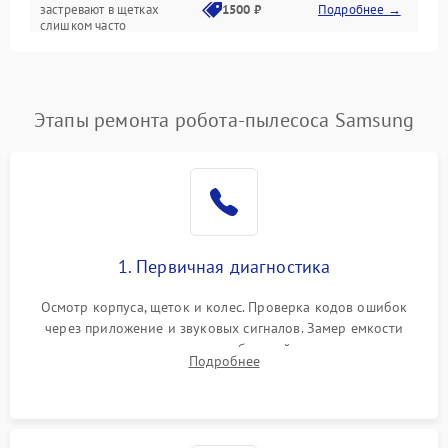
застревают в щетках
1500 ₽
Подробнее →
слишком часто
Программные сбои
Этапы ремонта робота-пылесоса Samsung
1. Первичная диагностика
Осмотр корпуса, щеток и колес. Проверка кодов ошибок
через приложение и звуковых сигналов. Замер емкости
аккумулятора и тестирование базовой станции зарядки.
Подробнее
Оценка работы лидара, бампера и датчиков падения для
локализации неисправности.