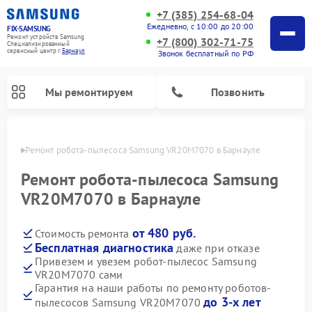
+7 (385) 254-68-04
Ежедневно, с 10:00 до 20:00
FIX-SAMSUNG
Ремонт устройств Samsung
+7 (800) 302-71-75
Специализированный
cервисный центр г.
Барнаул
Звонок бесплатный по РФ
Мы ремонтируем
Позвонить
науле
Ремонт робота-пылесоса Samsung VR20M7070 в Барнауле
Ремонт робота-пылесоса Samsung
VR20M7070 в Барнауле
от 480 руб.
Стоимость ремонта
Бесплатная диагностика
даже при отказе
Привезем и увезем робот-пылесос Samsung
VR20M7070 сами
Ремонт вертикальных пылесосов Samsung
Ремонт интерактивных панелей Samsung
Ремонт домашних кинотеатров Samsung
Ремонт посудомоечных машин Samsung
Ремонт акустических систем Samsung
Ремонт холодильных камер Samsung
Ремонт кондиционеров Samsung
Ремонт сушильных машин Samsung
Ремонт микроволновых печей Samsung
Ремонт фотоаппаратов Samsung
Ремонт холодильников Samsung
Ремонт варочных панелей Samsung
Ремонт водонагревателей Samsung
Ремонт духовых шкафов Samsung
Ремонт морозильных камер Samsung
Ремонт стиральных машин Samsung
Гарантия на наши работы по ремонту роботов-
до 3-х лет
пылесосов Samsung VR20M7070