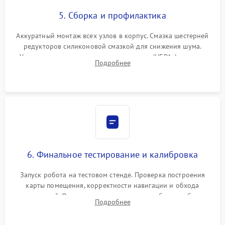
5. Сборка и профилактика
Аккуратный монтаж всех узлов в корпус. Смазка шестерней
редукторов силиконовой смазкой для снижения шума.
Установка новых расходных материалов (HEPA-фильтров,
Подробнее
микрофибры, щеток). Надежная фиксация разъемов и
проверка герметичности водяного контура.
6. Финальное тестирование и калибровка
Запуск робота на тестовом стенде. Проверка построения
карты помещения, корректности навигации и обхода
препятствий. Оценка силы всасывания и работы турбины.
Подробнее
Тестирование автоматического возврата на док-станцию и
процесса зарядки.