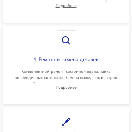
тестирование приводных моторов колес и турбины
Подробнее
всасывания. Оценка состояния оптических и инфракрасных
датчиков, а также механизма лазерного дальномера.
4. Ремонт и замена деталей
Компонентный ремонт системной платы, пайка
поврежденных контактов. Замена вышедших из строя
двигателей, изношенного аккумулятора, неисправного
Подробнее
лидара или помпы подачи воды. Восстановление шлейфов и
устранение последствий попадания влаги.