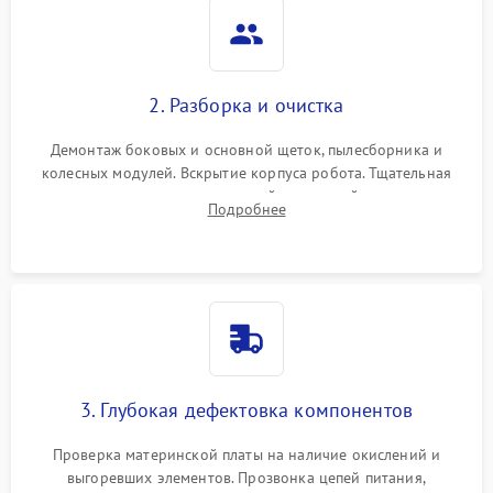
2. Разборка и очистка
Демонтаж боковых и основной щеток, пылесборника и
колесных модулей. Вскрытие корпуса робота. Тщательная
очистка внутренних полостей, шестерней и плат от
Подробнее
скопившейся пыли, волос и шерсти животных с
использованием сжатого воздуха и щеток.
3. Глубокая дефектовка компонентов
Проверка материнской платы на наличие окислений и
выгоревших элементов. Прозвонка цепей питания,