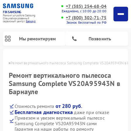
+7 (385) 254-68-04
Ежедневно, с 10:00 до 20:00
FIX-SAMSUNG
Ремонт устройств Samsung
+7 (800) 302-71-75
Специализированный
cервисный центр г.
Барнаул
Звонок бесплатный по РФ
Мы ремонтируем
Позвонить
науле
Ремонт вертикального пылесоса Samsung Complete VS20A95943N в Б
Ремонт вертикального пылесоса
Samsung Complete VS20A95943N в
Барнауле
от 280 руб.
Стоимость ремонта
Бесплатная диагностика
даже при отказе
Привезем и увезем вертикальный пылесос
Ремонт интерактивных панелей Samsung
Ремонт роботов-пылесосов Samsung
Ремонт домашних кинотеатров Samsung
Ремонт посудомоечных машин Samsung
Ремонт акустических систем Samsung
Ремонт холодильных камер Samsung
Ремонт кондиционеров Samsung
Ремонт сушильных машин Samsung
Ремонт микроволновых печей Samsung
Ремонт фотоаппаратов Samsung
Ремонт холодильников Samsung
Ремонт варочных панелей Samsung
Ремонт водонагревателей Samsung
Ремонт духовых шкафов Samsung
Ремонт морозильных камер Samsung
Ремонт стиральных машин Samsung
Samsung Complete VS20A95943N сами
Гарантия на наши работы по ремонту