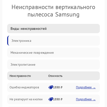
Неисправности вертикального
пылесоса Samsung
Виды неисправностей
Электроника
Механические повреждения
Электропитание
Неисправности
Стоимость
Механика
Ошибка индикаторов
1550 ₽
Подробнее →
Аккумулятор
Не реагирует на кнопки
1550 ₽
Подробнее →
Работа системы