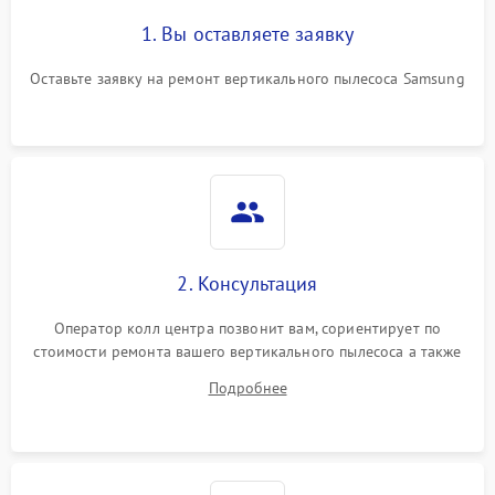
1. Вы оставляете заявку
Поломка системы
автоматического
1500 ₽
Подробнее →
Оставьте заявку на ремонт вертикального пылесоса Samsung
отключения
Неисправность системы
1500 ₽
Подробнее →
управления
Поломка системы
1000 ₽
Подробнее →
освещения (если есть)
2. Консультация
Повреждение внутренних
500 ₽
Подробнее →
проводов
Оператор колл центра позвонит вам, сориентирует по
стоимости ремонта вашего вертикального пылесоса а также
Поломка системы защиты
1000 ₽
Подробнее →
ответит на все ваши вопросы.
от перегрузок
Подробнее
Повреждение системы
защиты от короткого
1500 ₽
Подробнее →
замыкания