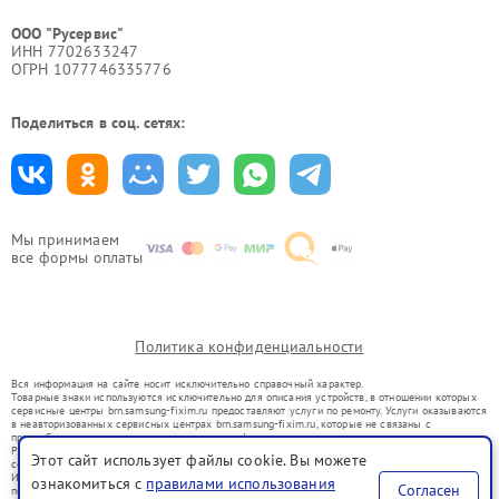
ООО "Русервис"
ИНН 7702633247
ОГРН 1077746335776
Поделиться в соц. сетях:
Мы принимаем
все формы оплаты
Политика конфиденциальности
Вся информация на сайте носит исключительно справочный характер.
Товарные знаки используются исключительно для описания устройств, в отношении которых
сервисные центры brn.samsung-fixim.ru предоставляют услуги по ремонту. Услуги оказываются
в неавторизованных сервисных центрах brn.samsung-fixim.ru, которые не связаны с
правообладателями товарных знаков или их официальными представителями.
Ремонт осуществляется для устройств, уже введенных в гражданский оборот в соответствии
Этот сайт использует файлы cookie. Вы можете
со статьей 1487 ГК РФ.
Использование товарных знаков не преследует цели индивидуализации услуг или введения
ознакомиться с
правилами использования
Согласен
потребителей в заблуждение, а служит для информирования о предоставляемых услугах по