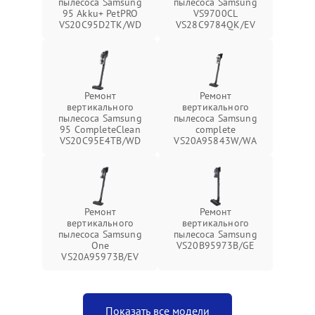
пылесоса Samsung
пылесоса Samsung
95 Akku+ PetPRO
VS9700CL
VS20C95D2TK/WD
VS28C9784QK/EV
Ремонт
Ремонт
вертикального
вертикального
пылесоса Samsung
пылесоса Samsung
95 CompleteClean
complete
VS20C95E4TB/WD
VS20A95843W/WA
Ремонт
Ремонт
вертикального
вертикального
пылесоса Samsung
пылесоса Samsung
One
VS20B95973B/GE
VS20A95973B/EV
Показать все модели