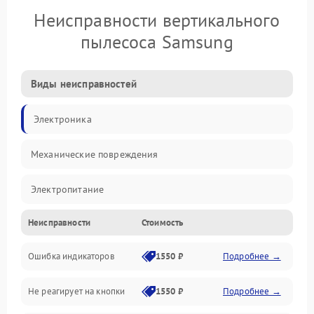
Неисправности вертикального
пылесоса Samsung
Виды неисправностей
Электроника
Механические повреждения
Электропитание
Неисправности
Стоимость
Механика
Ошибка индикаторов
1550 ₽
Подробнее →
Аккумулятор
Не реагирует на кнопки
1550 ₽
Подробнее →
Работа системы