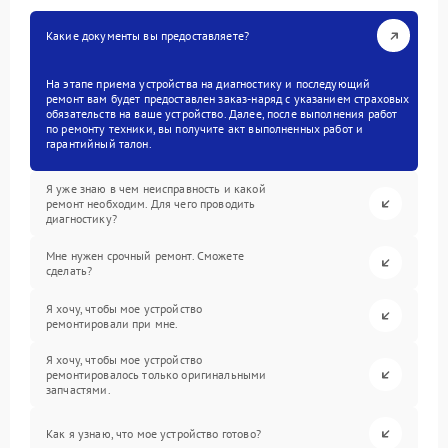
Какие документы вы предоставляете?
На этапе приема устройства на диагностику и последующий
ремонт вам будет предоставлен заказ-наряд с указанием страховых
обязательств на ваше устройство. Далее, после выполнения работ
по ремонту техники, вы получите акт выполненных работ и
гарантийный талон.
Я уже знаю в чем неисправность и какой
ремонт необходим. Для чего проводить
диагностику?
Мне нужен срочный ремонт. Сможете
сделать?
Я хочу, чтобы мое устройство
ремонтировали при мне.
Я хочу, чтобы мое устройство
ремонтировалось только оригинальными
запчастями.
Как я узнаю, что мое устройство готово?