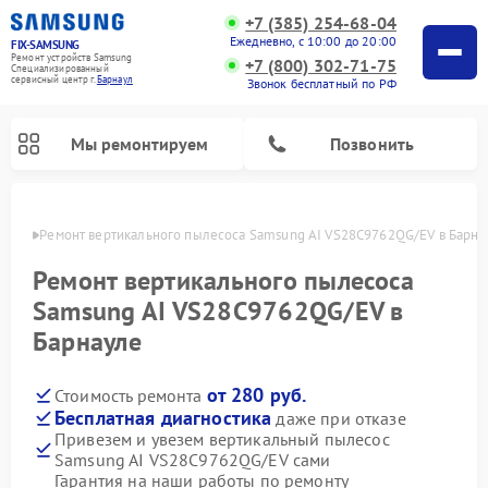
+7 (385) 254-68-04
Ежедневно, с 10:00 до 20:00
FIX-SAMSUNG
Ремонт устройств Samsung
+7 (800) 302-71-75
Специализированный
cервисный центр г.
Барнаул
Звонок бесплатный по РФ
Мы ремонтируем
Позвонить
науле
Ремонт вертикального пылесоса Samsung AI VS28C9762QG/EV в Барна
Ремонт вертикального пылесоса
Samsung AI VS28C9762QG/EV в
Барнауле
от 280 руб.
Стоимость ремонта
Бесплатная диагностика
даже при отказе
Привезем и увезем вертикальный пылесос
Ремонт интерактивных панелей Samsung
Ремонт роботов-пылесосов Samsung
Ремонт домашних кинотеатров Samsung
Ремонт посудомоечных машин Samsung
Ремонт акустических систем Samsung
Ремонт холодильных камер Samsung
Ремонт кондиционеров Samsung
Ремонт сушильных машин Samsung
Ремонт микроволновых печей Samsung
Ремонт фотоаппаратов Samsung
Ремонт холодильников Samsung
Ремонт варочных панелей Samsung
Ремонт водонагревателей Samsung
Ремонт духовых шкафов Samsung
Ремонт морозильных камер Samsung
Ремонт стиральных машин Samsung
Samsung AI VS28C9762QG/EV сами
Гарантия на наши работы по ремонту