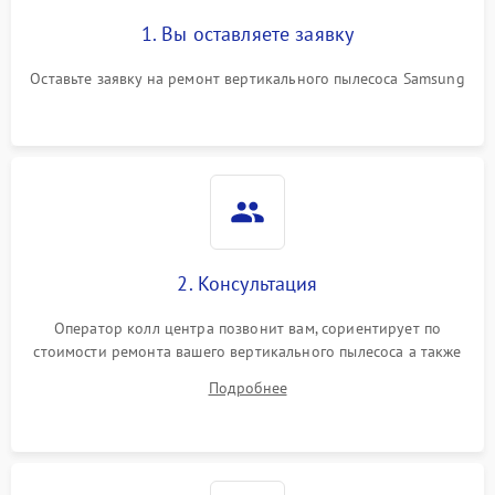
1. Вы оставляете заявку
Поломка системы
автоматического
1500 ₽
Подробнее →
Оставьте заявку на ремонт вертикального пылесоса Samsung
отключения
Неисправность системы
1500 ₽
Подробнее →
управления
Поломка системы
1000 ₽
Подробнее →
освещения (если есть)
2. Консультация
Повреждение внутренних
500 ₽
Подробнее →
проводов
Оператор колл центра позвонит вам, сориентирует по
стоимости ремонта вашего вертикального пылесоса а также
Поломка системы защиты
1000 ₽
Подробнее →
ответит на все ваши вопросы.
от перегрузок
Подробнее
Повреждение системы
защиты от короткого
1500 ₽
Подробнее →
замыкания