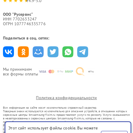
4.9-5.0
ООО "Русервис"
ИНН 7702633247
ОГРН 1077746335776
Поделиться в соц. сетях:
Мы принимаем
все формы оплаты
Политика конфиденциальности
Вся информация на сайте носит исключительно справочный характер.
Товарные знаки используются исключительно для описания устройств, в отношении которых
сервисные центры brn.samsung-fixim.ru предоставляют услуги по ремонту. Услуги оказываются
в неавторизованных сервисных центрах brn.samsung-fixim.ru, которые не связаны с
правообладателями товарных знаков или их официальными представителями.
Ремонт осуществляется для устройств, уже введенных в гражданский оборот в соответствии
Этот сайт использует файлы cookie. Вы можете
со статьей 1487 ГК РФ.
Использование товарных знаков не преследует цели индивидуализации услуг или введения