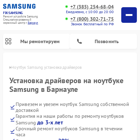
+7 (385) 254-68-04
Ежедневно, с 10:00 до 20:00
FIX-SAMSUNG
Ремонт устройств Samsung
+7 (800) 302-71-75
Специализированный
cервисный центр г.
Барнаул
Звонок бесплатный по РФ
Мы ремонтируем
Позвонить
науле
Ноутбук Samsung установка драйверов
Установка драйверов на ноутбуке
Samsung в Барнауле
Привезем и увезем ноутбук Samsung собственной
доставкой
Гарантия на наши работы по ремонту ноутбуков
до 3-х лет
Samsung
Ремонт вертикальных пылесосов Samsung
Ремонт интерактивных панелей Samsung
Ремонт домашних кинотеатров Samsung
Ремонт посудомоечных машин Samsung
Ремонт акустических систем Samsung
Ремонт холодильных камер Samsung
Ремонт кондиционеров Samsung
Ремонт сушильных машин Samsung
Ремонт микроволновых печей Samsung
Ремонт роботов-пылесосов Samsung
Ремонт фотоаппаратов Samsung
Ремонт холодильников Samsung
Ремонт варочных панелей Samsung
Ремонт водонагревателей Samsung
Ремонт духовых шкафов Samsung
Ремонт морозильных камер Samsung
Ремонт стиральных машин Samsung
Срочный ремонт ноутбуков Samsung в течении
часа