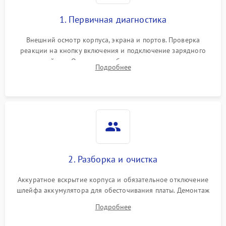
1. Первичная диагностика
Внешний осмотр корпуса, экрана и портов. Проверка
реакции на кнопку включения и подключение зарядного
устройства. Оценка потребления тока с помощью
Подробнее
лабораторного блока питания для локализации проблемы.
2. Разборка и очистка
Аккуратное вскрытие корпуса и обязательное отключение
шлейфа аккумулятора для обесточивания платы. Демонтаж
системы охлаждения, очистка кулера от пыли и удаление
Подробнее
высохшей термопасты с кристаллов чипов.