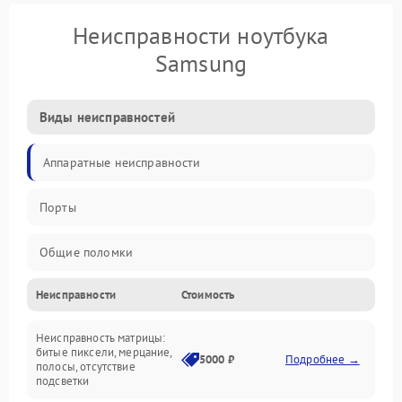
Неисправности ноутбука
Samsung
Виды неисправностей
Аппаратные неисправности
Порты
Общие поломки
Неисправности
Стоимость
Устройства
Неисправность матрицы:
Программные ошибки
битые пиксели, мерцание,
5000 ₽
Подробнее →
полосы, отсутствие
подсветки
Электрические и системные сбои