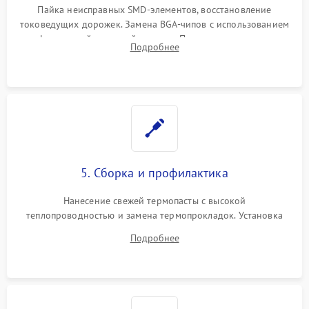
Пайка неисправных SMD-элементов, восстановление
токоведущих дорожек. Замена BGA-чипов с использованием
инфракрасной паяльной станции. Прошивка микросхемы
Подробнее
BIOS или замена поврежденных портов USB
5. Сборка и профилактика
Нанесение свежей термопасты с высокой
теплопроводностью и замена термопрокладок. Установка
системы охлаждения, подключение всех внутренних
Подробнее
шлейфов, модулей памяти и накопителей. Предварительная
сборка корпуса.