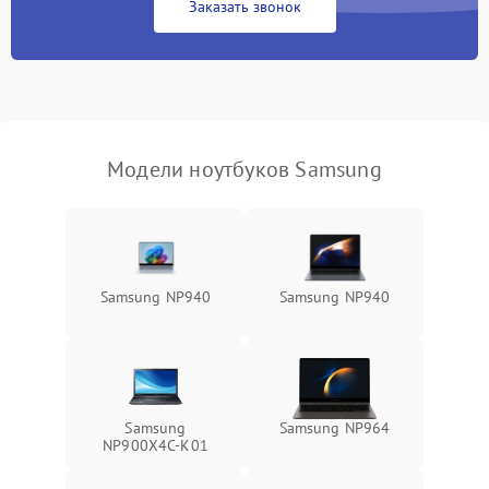
Заказать звонок
Перегрев из‑за пыли,
износа термопасты или
2500 ₽
Подробнее →
неисправности кулера
Выход из строя SSD или
HDD: медленная загрузка,
3000 ₽
Подробнее →
ошибки чтения,
пропадание диска
Модели ноутбуков Samsung
Неисправность
оперативной памяти:
2000 ₽
Подробнее →
вылеты приложений,
синие экраны
Samsung NP940
Samsung NP940
Проблемы Wi‑Fi или
2500 ₽
Подробнее →
Bluetooth модулей
Samsung
Samsung NP964
NP900X4C-K01